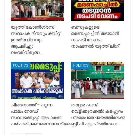
യൂത്ത് കോൺഗ്രസ്
ബസുകളുടെ
സ്ഥാപക ദിനവും ക്വിറ്റ്
മരണപ്പാച്ചിൽ തടയാൻ
ഇന്ത്യ ദിനവും
നടപടി വേണം:
ആചരിച്ചു;
നാഷണൽ യൂത്ത് ലീഗ്
ലഹരിവിരുദ്ധ…
POLITICS
POLITICS
ചിങ്ങനാത്ത് – പുന്ന
തദ്ദേശ ഫണ്ട്
പാലം റോഡ്
വെട്ടിക്കുറക്കൽ: കടപ്പുറം
സ്ഥലമെടുപ്പ്: അപാകത
ഗ്രാമപഞ്ചായത്തിലേക്ക്
പരിഹരിക്കണമെന്നാവശ്യപ്പെട്ട്…
സി.പി.എം പ്രതിഷേധ…