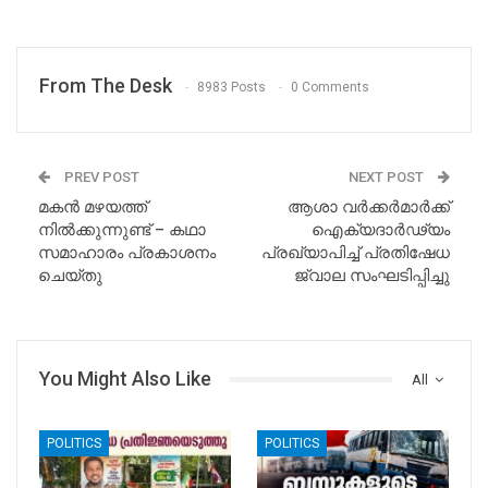
From The Desk
8983 Posts
0 Comments
PREV POST
NEXT POST
മകൻ മഴയത്ത്
ആശാ വർക്കർമാർക്ക്
നിൽക്കുന്നുണ്ട് – കഥാ
ഐക്യദാർഢ്യം
സമാഹാരം പ്രകാശനം
പ്രഖ്യാപിച്ച് പ്രതിഷേധ
ചെയ്തു
ജ്വാല സംഘടിപ്പിച്ചു
You Might Also Like
All
POLITICS
POLITICS