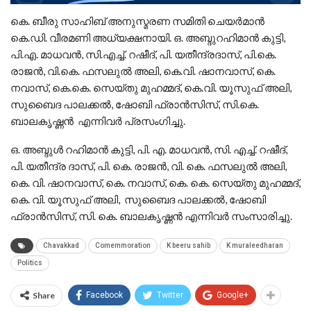
കെ. ബീരു സാഹിബ് അനുസ്മരണ സമിതി ചെയര്‍മാന്‍
കെ.ഡി. വീരമണി അധ്യക്ഷനായി. ഒ. അബ്ദുറഹിമാന്‍ കുട്ടി,
പി.എ. മാധവന്‍, സി.എച്ച്. റഷീദ്, പി. യതീന്ദ്രദാസ്, പി.കെ.
രാജന്‍, വി.കെ. ഫസലുല്‍ അലി, കെ.വി. ഷാനവാസ്, കെ.
നവാസ്, കെ.കെ. സെയ്തു മുഹമ്മദ്, കെ.വി. യൂസുഫ് അലി,
സുബൈദ പാലക്കല്‍, ഷോബി ഫ്രാന്‍സിസ്, സി.കെ.
ബാലകൃഷ്ണന്‍ എന്നിവര്‍ പ്രസംഗിച്ചു.
ഒ. അബ്ദുൾ റഹിമാൻ കുട്ടി, പി. എ. മാധവൻ, സി. എച്ച്. റഷീദ്,
പി. യതീന്ദ്ര ദാസ്, പി. കെ. രാജൻ, വി. കെ. ഫസലുൽ അലി,
കെ. വി. ഷാനവാസ്‌, കെ. നവാസ്, കെ. കെ. സെയ്‌തു മുഹമ്മദ്‌,
കെ. വി. യൂസുഫ് അലി, സുബൈദ പാലക്കൽ, ഷോബി
ഫ്രാൻസിസ്, സി. കെ. ബാലകൃഷ്ണൻ എന്നിവർ സംസാരിച്ചു.
Chavakkad
Comemmoration
K beeru sahib
K muraleedharan
Politics
Share
Facebook
Twitter
Google+