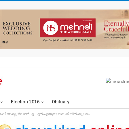
Election 2016
Obituary
 വി അബ്ദുള്‍ഖാദര്‍ എം എല്‍ എയുടെ വസതിയില്‍ തുടക്കം