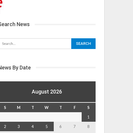
Search News
News By Date
August 2026
S
M
T
W
T
F
S
1
2
3
4
5
6
7
8