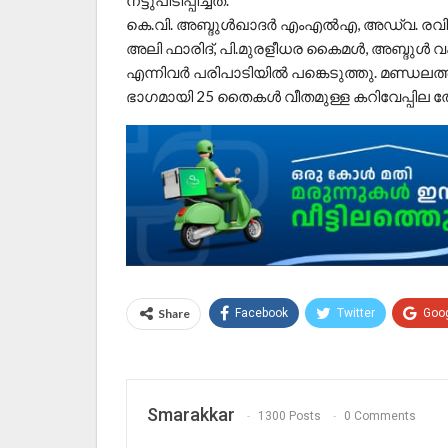
നട്ടുപിടിപ്പിച്ചത്.
കെ.വി. അബ്ദുള്‍ഖാദര്‍ എംഎല്‍എ, അഡ്വ. രവി ച
അലി ഫാരിദ്, പി.മുരളീധര കൈമള്‍, അബ്ദുള്‍
എന്നിവര്‍ പരിപാടിയില്‍ പങ്കെടുത്തു. മണ്ഡല
ഭാഗമായി 25 തൈകള്‍ വീതമുള്ള കറിവേപ്പില തോട്ടങ്
Share
Facebook
Twitter
Goo
Smarakkar
1300 Posts
0 Comments