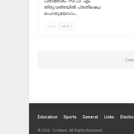
പരാമർശം: സി.പി. എം
തിരുവത്രയിൽ പ്രതിഷേധ
പൊതുയോഗം…
PREV
NEXT
Comm
Education
Sports
General
Links
Electi
© 2026 - Co News. All Rights Reserved.