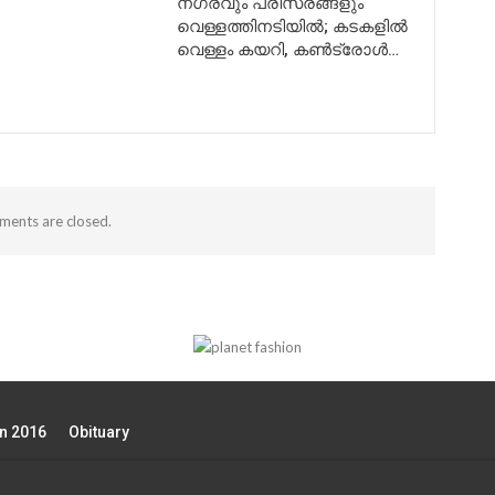
നഗരവും പരിസരങ്ങളും
വെള്ളത്തിനടിയിൽ; കടകളിൽ
വെള്ളം കയറി, കൺട്രോൾ…
ents are closed.
on 2016
Obituary