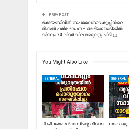
PREV POST
ഭക്ഷ്യസിവില്‍ സപ്ലൈസ് വകുപ്പിന്‍റെ
മിന്നല്‍ പരിശോധന – അരിയങ്ങാടിയില്‍
നിന്നും 70 ലിറ്റര്‍ നീല മണ്ണെണ്ണ പിടിച്ചു
You Might Also Like
GENERAL
GENERAL
ടി.ജി. മോഹൻദാസിന്റെ വിവാദ
നാളെയും 