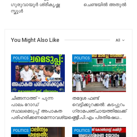
ഗുരുവായൂർ ശ്രീകൃഷ്ണ
ചെണ്ടയിൽ അതുൽ
സ്കൂൾ
You Might Also Like
All
POLITICS
POLITICS
ചിങ്ങനാത്ത് – പുന്ന
തദ്ദേശ ഫണ്ട്
പാലം റോഡ്
വെട്ടിക്കുറക്കൽ: കടപ്പുറം
സ്ഥലമെടുപ്പ്: അപാകത
ഗ്രാമപഞ്ചായത്തിലേക്ക്
പരിഹരിക്കണമെന്നാവശ്യപ്പെട്ട്…
സി.പി.എം പ്രതിഷേധ…
POLITICS
POLITICS