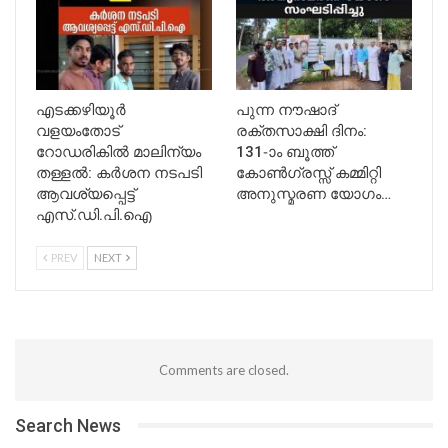
എടക്കഴിയൂർ
പുന്ന നൗഷാദ്
വളയംതോട്
രക്തസാക്ഷി ദിനം:
റോഡരികിൽ മാലിന്യം
131-ാം ബൂത്ത്
തള്ളൽ: കർശന നടപടി
കോൺഗ്രസ്സ് കമ്മിറ്റി
ആവശ്യപ്പെട്ട്
അനുസ്മരണ യോഗം…
എസ്.ഡി.പി.ഐ
PREV
NEXT
Comments are closed.
Search News