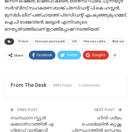
ജസ്‌ന ഷെജീർ, ഷെരീഫ കബീർ, ബിൻസി റഫീഖ്, പുന്നയൂർ
സർവ്വീസ് സഹകരണ ബാങ്ക് പ്രസിഡന്റ് പി.കെ ഹസ്സൻ,
മുസ്ലിം ലീഗ് പഞ്ചായത്ത് പ്രസിഡന്റ് എം.കുഞ്ഞുമുഹമ്മദ്,
ഐ.പി രാജേന്ദ്രൻ, ജബ്ബാർ എന്നിവരുടെ
നേതൃത്വത്തിലാണ് ഇറങ്ങിപ്പോക്ക് നടത്തിയത്.
Protest
Punnayur panchayath
Udf
Vikasana sabha
Walk out
Share
Facebook
Twitter
Google+
From The Desk
8983 Posts
0 Comments
PREV POST
NEXT POST
സംസ്ഥാന സ്കൂൾ
ഹിന്ദി പദ്യം
കലോത്സവത്തിൽ എ
ചൊല്ലലിൽ കൃഷ്ണ,
ഗ്രേഡ് വാരിക്കൂട്ടി
പ്രസംഗത്തിൽ നെഹല,