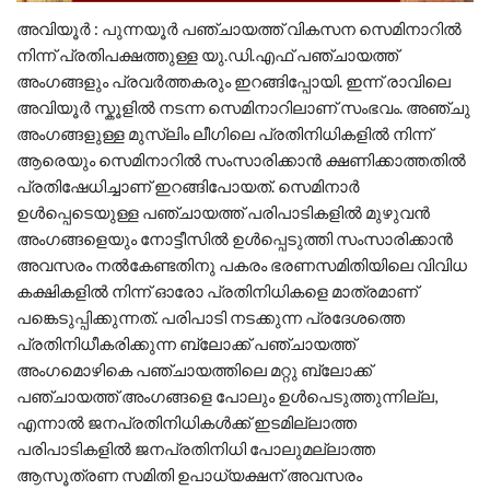
അവിയൂർ : പുന്നയൂർ പഞ്ചായത്ത് വികസന സെമിനാറിൽ
നിന്ന് പ്രതിപക്ഷത്തുള്ള യു.ഡി.എഫ് പഞ്ചായത്ത്
അംഗങ്ങളും പ്രവർത്തകരും ഇറങ്ങിപ്പോയി. ഇന്ന് രാവിലെ
അവിയൂർ സ്കൂളിൽ നടന്ന സെമിനാറിലാണ് സംഭവം. അഞ്ചു
അംഗങ്ങളുള്ള മുസ്ലിം ലീഗിലെ പ്രതിനിധികളിൽ നിന്ന്
ആരെയും സെമിനാറിൽ സംസാരിക്കാൻ ക്ഷണിക്കാത്തതിൽ
പ്രതിഷേധിച്ചാണ് ഇറങ്ങിപോയത്. സെമിനാർ
ഉൾപ്പെടെയുള്ള പഞ്ചായത്ത് പരിപാടികളിൽ മുഴുവൻ
അംഗങ്ങളെയും നോട്ടീസിൽ ഉൾപ്പെടുത്തി സംസാരിക്കാൻ
അവസരം നൽകേണ്ടതിനു പകരം ഭരണസമിതിയിലെ വിവിധ
കക്ഷികളിൽ നിന്ന് ഓരോ പ്രതിനിധികളെ മാത്രമാണ്
പങ്കെടുപ്പിക്കുന്നത്. പരിപാടി നടക്കുന്ന പ്രദേശത്തെ
പ്രതിനിധീകരിക്കുന്ന ബ്ലോക്ക് പഞ്ചായത്ത്
അംഗമൊഴികെ പഞ്ചായത്തിലെ മറ്റു ബ്ലോക്ക്
പഞ്ചായത്ത് അംഗങ്ങളെ പോലും ഉൾപെടുത്തുന്നില്ല,
എന്നാൽ ജനപ്രതിനിധികൾക്ക് ഇടമില്ലാത്ത
പരിപാടികളിൽ ജനപ്രതിനിധി പോലുമല്ലാത്ത
ആസൂത്രണ സമിതി ഉപാധ്യക്ഷന് അവസരം