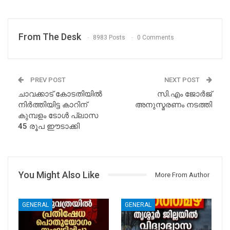
From The Desk
8983 Posts
0 Comments
PREV POST
NEXT POST
ചാവക്കാട് കോടതിയിൽ
സി.എം ജോർജ്
നിർത്തിയിട്ട കാറിന്
അനുസ്മരണം നടത്തി
കുമ്പളം ടോൾ പ്ലാസ
45 രൂപ ഈടാക്കി
You Might Also Like
More From Author
GENERAL
GENERAL