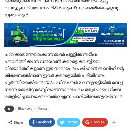
ബെൽറ്റ് കരസ്ഥമാക്കി നാടിന് അഭിമാനമായത്. എട്ടു
വയസ്സുകാരിയായ സഫ്രീൻ ആണ് സംഘത്തിലെ ഏറ്റവും
ഇളയ ആൾ.​
ചാവക്കാട് മന്നലാംകുന്ന് ബദർ പള്ളിക്ക് സമീപം
പ്രവർത്തിക്കുന്ന ഡ്രാഗൺ കരാട്ടെ ക്ലബ്ബിലെ
വിദ്യാർത്ഥികളാണ് ഈ നാല് പേരും. ഷിഹാൻ സാലിഹിന്റെ
ശിക്ഷണത്തിലാണ് ഇവർ കരാട്ടെയിൽ പരിശീലനം
പൂർത്തിയാക്കിയത്. 2025 ഡിസംബർ 27-ന് ഊട്ടിയിൽ വെച്ച്
നടന്ന ബെൽറ്റ് ടെസ്റ്റിലാണ് നാല് പേരും ഒരുപോലെ മികവ്
തെളിയിച്ച് ബ്ലാക്ക് ബെൽറ്റ് എന്ന പദവിയിലേക്ക് ഉയർന്നത്.
Black belt
Karate
Share
Facebook
Twitter
Google+