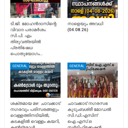
ടി.ജി. മോഹൻദാസിന്റെ
നാളെയും അവധി
വിവാദ പരാമർശം:
(04.08.26)
സി.പി. എം
തിരുവത്രയിൽ
പ്രതിഷേധ
പൊതുയോഗം…
GENERAL
GENERAL
ശക്തമായ മഴ: ചാവക്കാട്
ചാവക്കാട് നഗരസഭ
നഗരവും പരിസരങ്ങളും
കുടുംബശ്രീ മോഡൽ
വെള്ളത്തിനടിയിൽ;
സി.ഡി.എസിന്
കടകളിൽ വെള്ളം കയറി,
ഐ.എസ്.ഒ
കൺട്രോൾ…
സർട്ടിഫിക്കേഷൻ