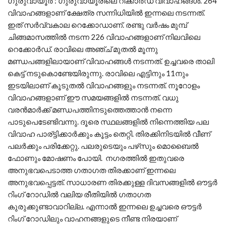
ഗുരുവായൂര്‍ : ഗുരുവായൂരിലെ റിക്കാര്‍ഡ് വിവാഹങ്ങള്‍. 264
വിവാഹങ്ങളാണ് ക്ഷേത്ര സന്നിധിയില്‍ ഇന്നലെ നടന്നത്.
ഇത് സര്‍വ്വകാല റെക്കോഡാണ്. രണ്ടു വര്‍ഷം മുമ്പ്
ചിങ്ങമാസത്തില്‍ നടന്ന 226 വിവാഹങ്ങളാണ് നിലവിലെ
റെക്കോര്‍ഡ്. രാവിലെ അഞ്ച് മുതല്‍ മൂന്നു
മണ്ഡപങ്ങളിലായാണ് വിവാഹങ്ങള്‍ നടന്നത്. ഉച്ചവരെ താലി
കെട്ട് നടുകൊണ്ടേയിരുന്നു. രാവിലെ എട്ടിനും 11നും
ഇടയിലാണ് കൂടുതല്‍ വിവാഹങ്ങളും നടന്നത്. നൂറോളം
വിവാഹങ്ങളാണ് ഈ സമയങ്ങളില്‍ നടന്നത്. വധു
വരന്‍മാര്‍ക്ക് മണ്ഡപത്തിനടുത്തെത്താന്‍ നന്നെ
പാടുപെടേണ്ടിവന്നു. ദൂരെ സ്ഥലങ്ങളില്‍ നിന്നെത്തിയ പല
വിവാഹ പാര്ട്ടിക്കാര്‍ക്കും കൂട്ടം തെറ്റി. തിരക്കിനിടയില്‍ വീണ്
പലര്‍ക്കും പരിക്കേറ്റു. പലരുടെയും പഴ്‌സും മൊബൈല്‍
ഫോണും മോഷണം പോയി. നഗരത്തില്‍ ഇതുവരെ
അനുഭവപെടാത്ത ഗതാഗത തിരക്കാണ് ഇന്നലെ
അനുഭവപ്പെട്ടത്. സാധാരണ തിരക്കുള്ള ദിവസങ്ങളില്‍ ഔട്ടര്‍
റിംഗ് റോഡില്‍ വലിയ രീതിയില്‍ ഗതാഗത
കുരുക്കുണ്ടാവാറില്ല. എന്നാല്‍ ഇന്നലെ ഉച്ചവരെ ഔട്ടര്‍
റിംഗ് റോഡിലും വാഹനങ്ങളുടെ നീണ്ട നിരയാണ്