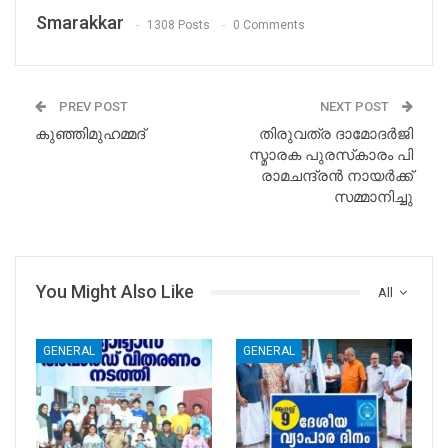
Smarakkar
1308 Posts
0 Comments
PREV POST
NEXT POST
കുഞ്ഞിമുഹമ്മദ്
തിരുവത്ര ദാമോദര്‍ജി
സ്മാരക പുരസ്‌കാരം പി
രാമചന്ദ്രന്‍ നായര്‍ക്ക്
സമ്മാനിച്ചു
You Might Also Like
All
GENERAL
GENERAL