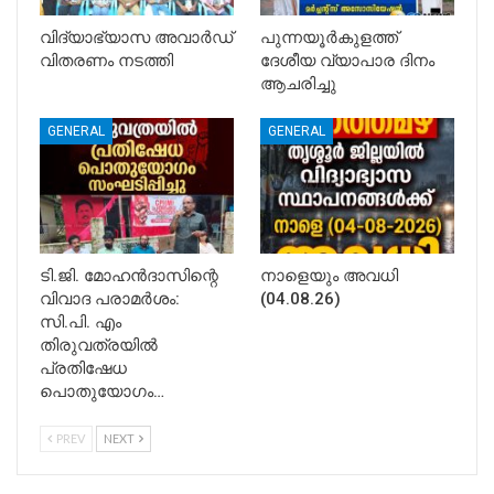
വിദ്യാഭ്യാസ അവാർഡ്
പുന്നയൂർകുളത്ത്
വിതരണം നടത്തി
ദേശീയ വ്യാപാര ദിനം
ആചരിച്ചു
GENERAL
GENERAL
ടി.ജി. മോഹൻദാസിന്റെ
നാളെയും അവധി
വിവാദ പരാമർശം:
(04.08.26)
സി.പി. എം
തിരുവത്രയിൽ
പ്രതിഷേധ
പൊതുയോഗം…
PREV
NEXT