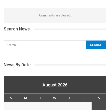
Comments are closed.
Search News
News By Date
August 2026
S
M
T
W
T
F
S
1