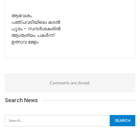
ആവേശം
പഞ്ചവടിയിലെ കടൽ
പൂരം – സന്ദർശകരിൽ
ആശ്ചര്യം പകർന്ന്
ഉത്സവ മേളം
Comments are closed.
Search News