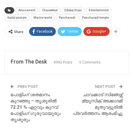
Amusement
Chavakkad
Edakazhiyur
Entertainment
Kadal pooram
Marine world
Panchavadi
Panchavadi temple
Share
Facebook
Twitter
Google+
From The Desk
8983 Posts
0 Comments
PREV POST
NEXT POST
പോളിംഗ് ശതമാനം
ചാവക്കാട് സിങ്ങേഴ്സ്
കുറഞ്ഞു – തൃശൂരിൽ
മ്യൂസിക് അക്കാദമി
72.21 % ഏറ്റവും കുറവ്
മുതുവട്ടൂരിൽ
പോളിംഗ് ഗുരുവായൂരും
പ്രവർത്തനം ആരംഭിച്ചു
തൃശൂരും