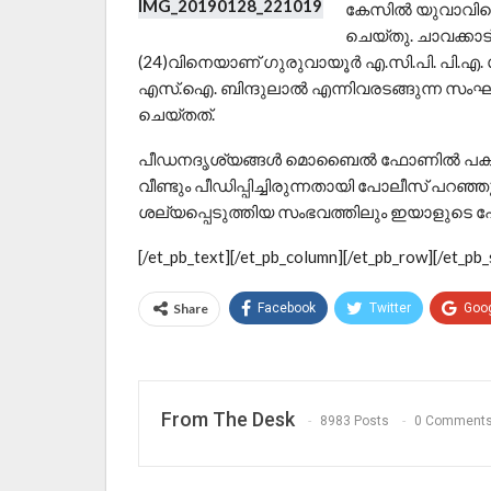
കേസിൽ യുവാവിനെ 
ചെയ്തു. ചാവക്കാട് 
(24)വിനെയാണ് ഗുരുവായൂർ എ.സി.പി. പി.എ. ശിവ
എസ്.ഐ. ബിന്ദുലാൽ എന്നിവരടങ്ങുന്ന സം
ചെയ്തത്.
പീഡനദൃശ്യങ്ങൾ മൊബൈൽ ഫോണിൽ പകർത്തിയ
വീണ്ടും പീഡിപ്പിച്ചിരുന്നതായി പോലീസ് പറഞ
ശല്യപ്പെടുത്തിയ സംഭവത്തിലും ഇയാളുടെ പ
[/et_pb_text][/et_pb_column][/et_pb_row][/et_pb_
Share
Facebook
Twitter
Goo
From The Desk
8983 Posts
0 Comment