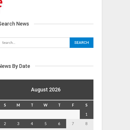
Search News
News By Date
August 2026
S
M
T
W
T
F
S
1
2
3
4
5
6
7
8