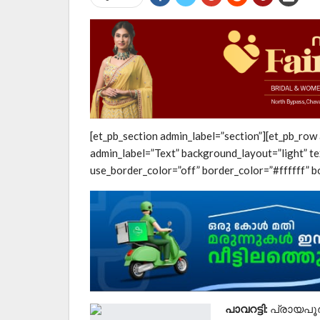
[et_pb_section admin_label=”section”][et_pb_row
admin_label=”Text” background_layout=”light” te
use_border_color=”off” border_color=”#ffffff” bo
പാവറട്ടി:
പ്രായപൂർത