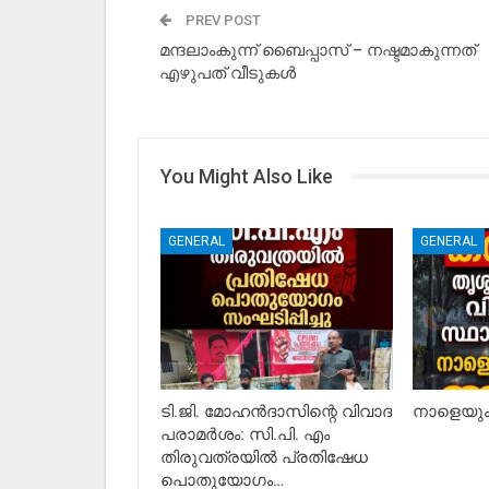
PREV POST
മന്ദലാംകുന്ന് ബൈപ്പാസ് – നഷ്ടമാകുന്നത്
എഴുപത് വീടുകൾ
You Might Also Like
GENERAL
GENERAL
ടി.ജി. മോഹൻദാസിന്റെ വിവാദ
നാളെയും 
പരാമർശം: സി.പി. എം
തിരുവത്രയിൽ പ്രതിഷേധ
പൊതുയോഗം…