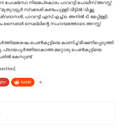
പോക്സോ നിയമപ്രകാരം പാവറട്ടി പോലീസ് അറസ്റ്റ്
മുതുവട്ടൂർ സ്വദേശി കണ്ടംപുള്ളി വീട്ടിൽ വിഷ്ണു
ദാസൻ, പാവറട്ടി എസ്.എച്ച്.ഒ. അനിൽ ടി. മേപ്പിള്ളി,
ഘം സൈബർ സെല്ലിന്റെ സഹായത്തോടെ അറസ്റ്റ്
ശേഷം പെൺകുട്ടിയെ കാണിച്ച് ഭീഷണിപ്പെടുത്തി
്ഞു. പ്രായപൂർത്തിയാകാത്ത മറ്റൊരു പെൺകുട്ടിയെ
േരിൽ കേസുണ്ട്.
section]
gle+
ReddIt
s