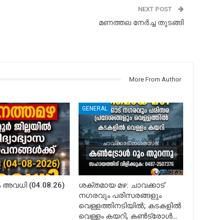
NEXT POST
മണത്തല നേർച്ച തുടങ്ങി
More From Author
GENERAL
അവധി (04.08.26)
ശക്തമായ മഴ: ചാവക്കാട്
നഗരവും പരിസരങ്ങളും
വെള്ളത്തിനടിയിൽ; കടകളിൽ
വെള്ളം കയറി, കൺട്രോൾ…