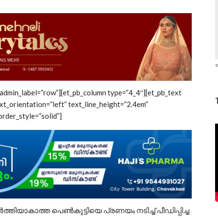
«
 admin_label=”row”][et_pb_column type=”4_4″][et_pb_text
xt_orientation=”left” text_line_height=”2.4em”
rder_style=”solid”]
്തിയാകാത്ത പെൺകുട്ടിയെ പ്രണയം നടിച്ച് പീഡിപ്പിച്ച