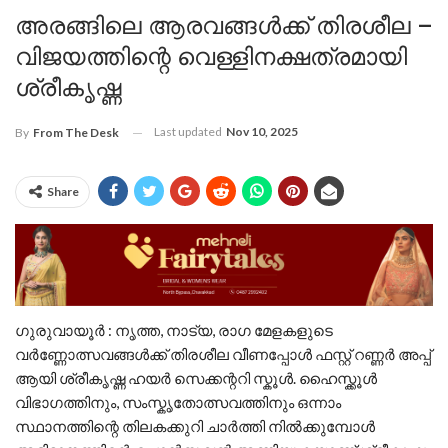
അരങ്ങിലെ ആരവങ്ങൾക്ക് തിരശീല –
വിജയത്തിന്റെ വെള്ളിനക്ഷത്രമായി
ശ്രീകൃഷ്ണ
Last updated
Nov 10, 2025
By
From The Desk
Share
ഗുരുവായൂർ : നൃത്ത, നാട്യ, രാഗ മേളകളുടെ
വർണ്ണോത്സവങ്ങൾക്ക് തിരശീല വീണപ്പോൾ ഫസ്റ്റ് റണ്ണർ അപ്പ്‌
ആയി ശ്രീകൃഷ്ണ ഹയർ സെക്കന്ററി സ്കൂൾ. ഹൈസ്ക്കൂൾ
വിഭാഗത്തിനും, സംസ്കൃതോത്സവത്തിനും ഒന്നാം
സ്ഥാനത്തിന്റെ തിലകക്കുറി ചാർത്തി നിൽക്കുമ്പോൾ