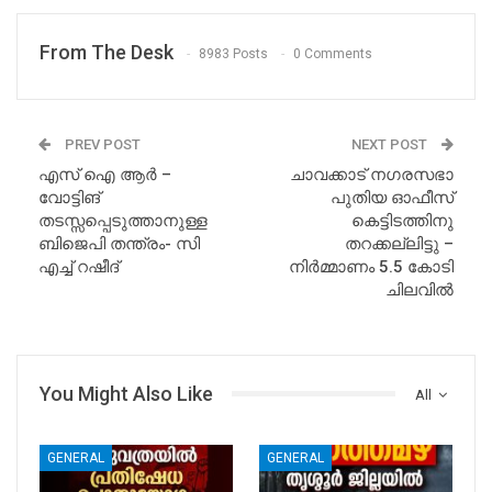
From The Desk
8983 Posts
0 Comments
PREV POST
NEXT POST
എസ് ഐ ആർ –
ചാവക്കാട് നഗരസഭാ
വോട്ടിങ്
പുതിയ ഓഫീസ്
തടസ്സപ്പെടുത്താനുള്ള
കെട്ടിടത്തിനു
ബിജെപി തന്ത്രം- സി
തറക്കല്ലിട്ടു –
എച്ച് റഷീദ്
നിർമ്മാണം 5.5 കോടി
ചിലവിൽ
You Might Also Like
All
GENERAL
GENERAL