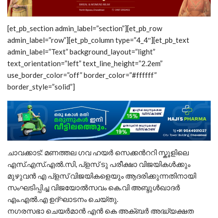
[et_pb_section admin_label=”section”][et_pb_row
admin_label=”row”][et_pb_column type=”4_4″][et_pb_text
admin_label=”Text” background_layout=”light”
text_orientation=”left” text_line_height=”2.2em”
use_border_color=”off” border_color=”#ffffff”
border_style=”solid”]
ചാവക്കാട്: മണത്തല ഗവ ഹയർ സെക്കൻററി സ്കൂളിലെ
എസ്.എസ്.എൽ.സി, പ്ളസ് ടു പരീക്ഷാ വിജയികൾക്കും
മുഴുവൻ എ പ്ളസ് വിജയികളെയും ആദരിക്കുന്നതിനായി
സംഘടിപ്പിച്ച വിജയോൽസവം കെ.വി അബ്ദുൾഖാദർ
എം.എൽ.എ ഉദ്ഘാടനം ചെയ്തു.
നഗരസഭാ ചെയർമാൻ എൻ കെ അക്ബർ അദ്ധ്യക്ഷത