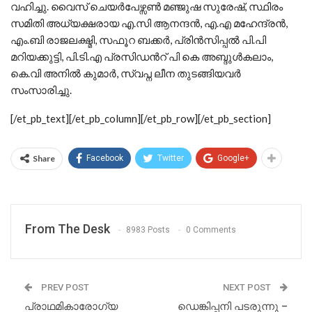
വഹിച്ചു. വൈസ് ചെയർപേഴ്സൺ മഞ്ജുഷ സുരേഷ്, സ്ഥിരം
സമിതി അധ്യക്ഷരായ എ.സി ആനന്ദൻ, എ.എ മഹേന്ദ്രൻ,
എം.ബി രാജലക്ഷ്മി, സഫൂറ ബക്കർ, പ്രിൻസിപ്പൽ പി.പി
മറിയക്കുട്ടി, പി.ടി.എ പ്രസിഡൻറ് പി കെ അബ്ദുൾകലാം,
കെ.വി അനിൽ കുമാർ, സ്വപ്ന ലീന തുടങ്ങിയവർ
സംസാരിച്ചു.
[/et_pb_text][/et_pb_column][/et_pb_row][/et_pb_section]
Share
Facebook
Twitter
Google+
From The Desk
8983 Posts
0 Comments
PREV POST
NEXT POST
പ്രാഥമികാരോഗ്യ
ഡെങ്കിപ്പനി പടരുന്നു –