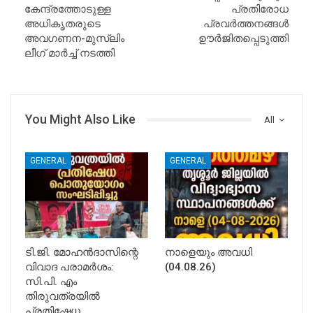
കേന്ദ്രത്തോടുള്ള
പ്രതിരോധ
അധികൃതരുടെ
പ്രവര്‍ത്തനങ്ങള്‍
അവഗണന-മുസ്ലിം
ഊര്‍ജിതപ്പെടുത്തി
ലീഗ് മാര്‍ച്ച് നടത്തി
You Might Also Like
All
GENERAL
GENERAL
ടി.ജി. മോഹൻദാസിന്റെ
നാളെയും അവധി
വിവാദ പരാമർശം:
(04.08.26)
സി.പി. എം
തിരുവത്രയിൽ
പ്രതിഷേധ