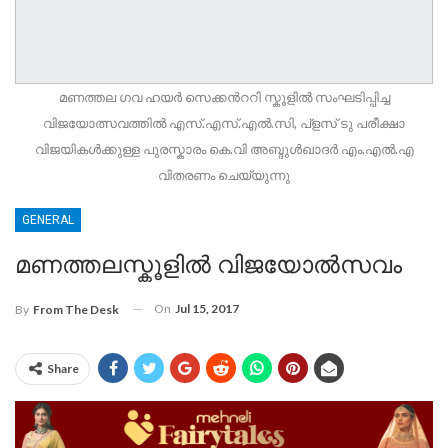
മണത്തല ഗവ ഹയർ സെക്കൻററി സ്കൂളിൽ സംഘടിപ്പിച്ച
വിജയോത്സവത്തിൽ എസ്.എസ്.എൽ.സി, പ്ളസ് ടു പരീക്ഷാ
വിജയികൾക്കുള്ള പുരസ്കാരം കെ.വി അബ്ദുൾഖാദർ എം.എൽ.എ
വിതരണം ചെയ്യുന്നു
GENERAL
മണത്തലസ്കൂളിൽ വിജയോൽസവം
On
Jul 15, 2017
By
From The Desk
Share