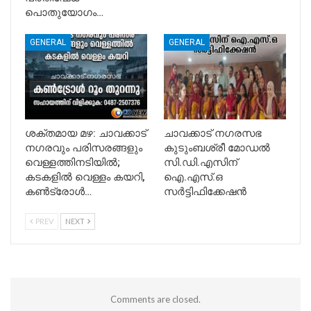
പൊതുയോഗം…
GENERAL
GENERAL
ശക്തമായ മഴ: ചാവക്കാട്
ചാവക്കാട് നഗരസഭ
നഗരവും പരിസരങ്ങളും
കുടുംബശ്രീ മോഡൽ
വെള്ളത്തിനടിയിൽ;
സി.ഡി.എസിന്
കടകളിൽ വെള്ളം കയറി,
ഐ.എസ്.ഒ
കൺട്രോൾ…
സർട്ടിഫിക്കേഷൻ
PREV
NEXT
Comments are closed.