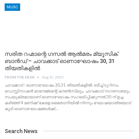
MUSIC
സരിത റഹ്മാന്റെ ഗസൽ ആൽമരം മ്യൂസിക്
ബാൻഡ് – ചാവക്കാട് ഓണാഘോഷം 30, 31
തിയതികളിൽ
FROM THE DESK
Aug 15, 2023
ചാവക്കാട് : ഓണാഘോഷം 30,31 തിയതികളിൽ. ബീച്ച് ടൂറിസം
ഡെസ്റ്റിനാഷൻ മാനേജ്‌മെന്റ് കൗൺസിലും, ചാവക്കാട് നഗരസഭയും
സംയുക്തമായാണ് ഓണാഘോഷം സംഘടിപ്പിക്കുന്നത്.30 ന് ഉച്ച
കഴിഞ്ഞ് 4 മണിക്ക് കേരള മൈതാനിയിൽ നിന്നും ഘോഷയാത്രയോട്
കൂടി ഓണാഘോഷങ്ങൾക്ക്
…
Search News