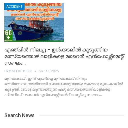
ACCIDENT
എഞ്ചിൻ നിലച്ചു – ഉൾക്കടലിൽ കുടുങ്ങിയ
മത്സ്യത്തൊഴിലാളികളെ മറൈൻ എൻഫോഴ്സ്മെന്റ്
സംഘം…
FROM THE DESK
Mar 15, 2025
മുനക്കകടവ് : ഇന്ന് പുലർച്ചെ മുനക്കകടവ് നിന്നും
മത്സ്യബന്ധനത്തിനായി പോയ ബോട്ട് യന്ത്ര തകരാറു മൂലം കടലില്‍
കുടുങ്ങി. ബോട്ടിലുണ്ടായിരുന്ന ഏഴു മത്സ്യത്തൊഴിലാളികളെ
ഫിഷറീസ് - മറൈൻ എൻഫോഴ്സ്മെൻറ് റെസ്ക്യൂ സംഘം
…
Search News