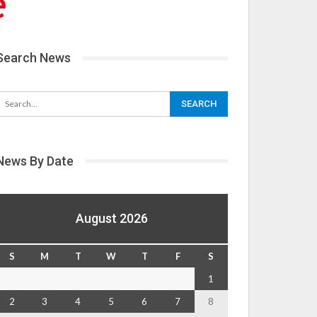
Search News
News By Date
August 2026
S
M
T
W
T
F
S
1
2
3
4
5
6
7
8