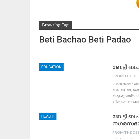
Browsing Tag
Beti Bachao Beti Padao
ബേട്ടി ബ
EDUCATION
FROM THE DE
ചാവക്കാട് : 
ബചാവോ, ബേട്
ആശുപത്രിയ
വിഷയ സംബന്
ബേട്ടി ബച
HEALTH
നഗരസഭാ 
FROM THE DE