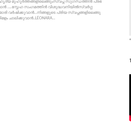
ൃദ്യ മുഹൂര്‍ത്തങ്ങളിലെങ്ങുംസ്വപ്ന സുഗന്ധത്തിൻ പ്രഭ
ാൻ …..സ്നേഹ സംഗമത്തിൻ വിശുദ്ധവനിയിൽസ്വര്‍ഗ്ഗ
രി വർഷിക്കുവാന്‍…നിങ്ങളുടെ പ്രിയ സ്വപ്നങ്ങളിലെങ്ങു
ിമളം ചാലിക്കുവാന്‍..LÉONARA
…
«