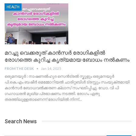
HEALTH
മറച്ചു വെക്കരുത് കാൻസർ രോഗികളിൽ
രോഗത്തെ കുറിച്ച കൃത്യമായ ബോധം നൽകണം
FROM THE DESK
Jan 14, 2025
ഒരുമനയൂർ : നാഷണൽഹുദ സെൻട്രൽ സ്കൂളും ഒരുമനയൂർ
പി.കെ.എം ബഷീർ മെമ്മോറിയൽ ചാരിറ്റബിൾ ട്രസ്റ്റും സംയുക്തമായി
കാൻസർ ബോധവൽക്കരണ ക്ലാസ് സംഘടിപ്പിച്ചു. ഡോ. വി പി
ഗംഗാധരൻ മുഖ്യ പ്രഭാഷണം നടത്തി. രോഗം ഏതു
തരത്തിലുള്ളതാണെന്ന് രോഗിയിൽ നിന്ന്
…
Search News