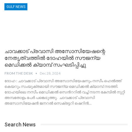
GULF NEWS
ചാവക്കാട് പ്രവാസി അസോസിയേഷന്റെ
നേതൃത്വത്തിൽ ദോഹയിൽ സൗജന്യ
മെഡിക്കൽ ക്യാമ്പ് സംഘടിപ്പിച്ചു
FROM THE DESK
Dec 28, 2024
ദോഹ : ചാവക്കാട് പ്രവാസി അസോസിയേഷനും നസീം ഹെൽത്ത്
കെയറും സംയുക്തമായി സൗജന്യ മെഡിക്കൽ ക്യാമ്പ് നടത്തി.
ദോഹയിലെ നസീം മെഡിക്കൽ സെൻററിൽ വച്ച് നടന്ന കേമ്പിൽ നൂറ്റി
അമ്പതോളം പേർ പങ്കെടുത്തു. ചാവക്കാട് പ്രവാസി
അസോസിയേഷൻ ജനറൽ സെക്രട്ടറി ഷെറിൻ
…
Search News