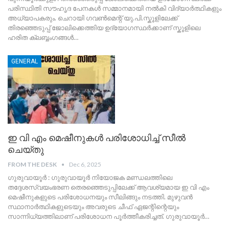
പരിസ്ഥിതി സൗഹൃദ പേനകൾ സമ്മാനമായി നൽകി വിദ്യാർത്ഥികളും
അധ്യാപകരും. ചെറായി ഗവൺമെന്റ് യു.പി.സ്കൂളിലേക്ക്
തിരഞ്ഞെടുപ്പ് ജോലിക്കെത്തിയ ഉദ്യോഗസ്ഥർക്കാണ് സ്കൂളിലെ
ഹരിത ക്ലബ്ബംഗങ്ങൾ
…
GENERAL
ഇ വി എം മെഷീനുകൾ പരിശോധിച്ച് സീൽ
ചെയ്തു
FROM THE DESK
Dec 6, 2025
ഗുരുവായൂർ : ഗുരുവായൂർ നിയോജക മണ്ഡലത്തിലെ
തദ്ദേശസ്വയംഭരണ തെരഞ്ഞെടുപ്പിലേക്ക് ആവശ്യമായ ഇ വി എം
മെഷീനുകളുടെ പരിശോധനയും സീലിങ്ങും നടത്തി. മുഴുവൻ
സ്ഥാനാർത്ഥികളുടെയും അവരുടെ ചീഫ് ഏജന്റിന്റെയും
സാന്നിധ്യത്തിലാണ് പരിശോധന പൂർത്തീകരിച്ചത്. ഗുരുവായൂർ
…