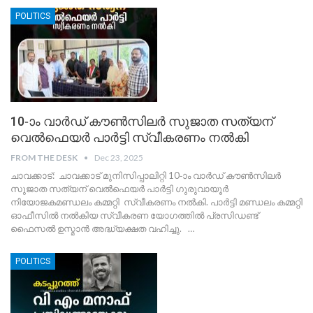
POLITICS
10-ാം വാർഡ്‌ കൗൺസിലർ സുജാത സത്യന്
വെൽഫെയർ പാർട്ടി സ്വീകരണം നൽകി
FROM THE DESK
Dec 23, 2025
ചാവക്കാട്: ചാവക്കാട് മുനിസിപ്പാലിറ്റി 10-ാം വാർഡ്‌ കൗൺസിലർ
സുജാത സത്യന് വെൽഫെയർ പാർട്ടി ഗുരുവായൂർ
നിയോജകമണ്ഡലം കമ്മറ്റി സ്വീകരണം നൽകി. പാർട്ടി മണ്ഡലം കമ്മറ്റി
ഓഫീസിൽ നൽകിയ സ്വീകരണ യോഗത്തിൽ പ്രസിഡണ്ട്
ഫൈസൽ ഉസ്മാൻ അദ്ധ്യക്ഷത വഹിച്ചു.
…
POLITICS