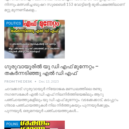
നിന്നും മത്സരിച്ച ബുഷറ സുബൈർ 153 വോട്ടിന്റെ ഭൂരിപക്ഷത്തിലാണ്
മറ്റു മുന്നണികളെ
…
POLITICS
ഗുരുവായൂരിൽ യു ഡി എഫ് മുന്നേറ്റം –
തകർന്നടിഞ്ഞു എൽ ഡി എഫ്
FROM THE DESK
Dec 13, 2025
ചാവക്കാട്: ഗുരുവായൂർ നിയോജക മണ്ഡലത്തിലെ രണ്ടു
നഗരസഭകൾ എൽ ഡി എഫ് നിലനിർത്തിയെങ്കിലും ആറു
പഞ്ചായത്തുകളിലും യു ഡി എഫ് മുന്നേറ്റം. വടക്കേക്കാട്, കടപ്പുറം
ഗ്രാമ പഞ്ചായത്തുകൾ നില നിർത്തുകയും പുന്നയൂർക്കുളം,
പുന്നയൂർ, ഒരുമനയൂർ പഞ്ചായത്തുകൾ
…
POLING