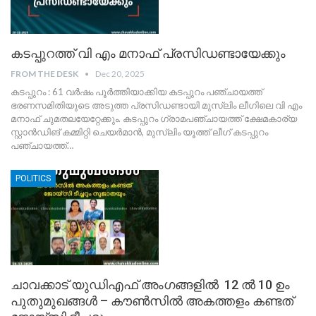
കടപ്പുറത്ത് വി എം മനാഫ് പ്രസിഡണ്ടായേക്കും
FROM THE DESK
Dec 20, 2025
കടപ്പുറം : 61 വർഷം പൂർത്തിയാക്കിയ കടപ്പുറം പഞ്ചായത്ത്
ഭരണസമിതിയുടെ അടുത്ത പ്രസിഡണ്ടായി മുസ്‌ലിം ലീഗിലെ വി എം
മനാഫ് ചുമതലയേറ്റേക്കും. കടപ്പുറം ഗ്രാമപഞ്ചായത്ത് ക്ഷേമകാര്യ
സ്റ്റാൻഡിങ് കമ്മിറ്റി ചെയർമാൻ, മുസ്ലിം യൂത്ത് ലീഗ് കടപ്പുറം
പഞ്ചായത്ത്
…
POLITICS
ചാവക്കാട് യുഡിഎഫ് അംഗങ്ങളിൽ 12 ൽ 10 ഉം
പുതുമുഖങ്ങൾ – കൗൺസിൽ അകത്തളം കണ്ടത്