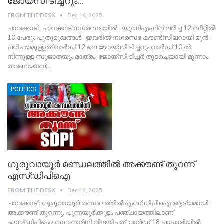
ജോയ്സി ടീച്ചറും…
FROM THE DESK
Dec 16, 2025
ചാവക്കാട്: ചാവക്കാട് നഗരസഭയിൽ യുഡിഎഫിന് ലഭിച്ച 12 സീറ്റിൽ
10 പേരും പുതുമുഖങ്ങൾ. ഇവരിൽ നഗരസഭ കൗൺസിലറായി മുൻ
പരിചയമുള്ളത് വാർഡ്‌ 12 ലെ ജോയ്സി ടീച്ചറും വാർഡ്‌ 10 ൽ
നിന്നുള്ള സുജാതയും മാത്രം. ജോയ്‌സി ടീച്ചർ തുടർച്ചയായി മൂന്നാം
തവണയാണ്
…
POLITICS
ഗുരുവായൂർ മണ്ഡലത്തിൽ അക്കൗണ്ട് തുറന്ന്
എസ്ഡിപിഐ
FROM THE DESK
Dec 14, 2025
ചാവക്കാട് : ഗുരുവായൂർ മണ്ഡലത്തിൽ എസ്ഡിപിഐ ആദ്യമായി
അക്കൗണ്ട് തുറന്നു. പുന്നയൂർക്കുളം പഞ്ചായത്തിലാണ്
എസ്ഡിപിഐ സ്ഥാനാർഥി വിജയിച്ചത്. വാർഡ്‌ 18 പാപ്പാളിയിൽ