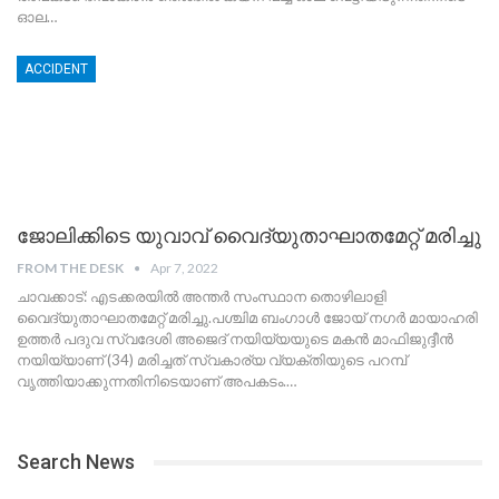
ഓല
…
ACCIDENT
ജോലിക്കിടെ യുവാവ് വൈദ്യുതാഘാതമേറ്റ് മരിച്ചു
FROM THE DESK
Apr 7, 2022
ചാവക്കാട്: എടക്കരയിൽ അന്തർ സംസ്ഥാന തൊഴിലാളി
വൈദ്യുതാഘാതമേറ്റ് മരിച്ചു.പശ്ചിമ ബംഗാൾ ജോയ് നഗർ മായാഹരി
ഉത്തർ പദുവ സ്വദേശി അജെദ് നയിയ്യയുടെ മകൻ മാഫിജുദ്ദീൻ
നയിയ്യാണ് (34) മരിച്ചത്
സ്വകാര്യ വ്യക്തിയുടെ പറമ്പ്
വൃത്തിയാക്കുന്നതിനിടെയാണ് അപകടം.
…
Search News