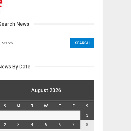
Search News
News By Date
August 2026
S
M
T
W
T
F
S
1
2
3
4
5
6
7
8