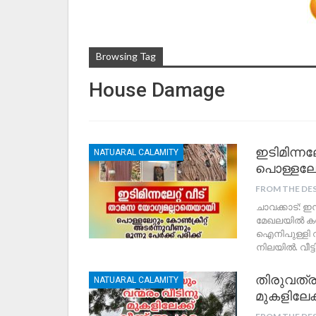
Browsing Tag
House Damage
ഇടിമിന്ന
NATUARAL CALAMITY
പൊള്ളലേറ്
FROM THE DE
ചാവക്കാട്: ഇ
മേഖലയിൽ കനത
ഐനിപുള്ളി വീ
നിലയിൽ. വീട്ട
തിരുവത്ര
NATUARAL CALAMITY
മുകളിലേക