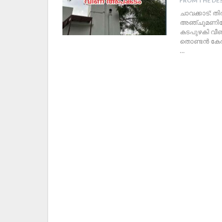
FROM THE DE
ചാവക്കാട്: 
അഞ്ചുമണിയോട
കടപുഴകി വീണ
തൊണ്ടൻ കേരൻ
…