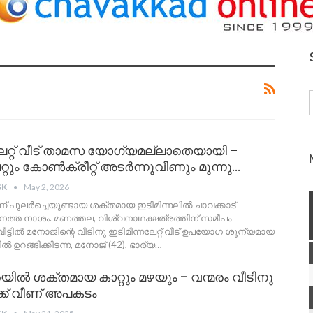
ലേറ്റ് വീട് താമസ യോഗ്യമല്ലാതെയായി –
റും കോൺക്രീറ്റ് അടർന്നുവീണും മൂന്നു…
SK
May 2, 2026
ന്ന് പുലർച്ചെയുണ്ടായ ശക്തമായ ഇടിമിന്നലിൽ ചാവക്കാട്
്ത നാശം. മണത്തല, വിശ്വനാഥക്ഷത്രത്തിന് സമീപം
ട്ടിൽ മനോജിന്റെ വീടിനു ഇടിമിന്നലേറ്റ് വീട് ഉപയോഗ ശൂന്യമായ
ിൽ ഉറങ്ങിക്കിടന്ന, മനോജ്‌ (42), ഭാര്യ
…
യിൽ ശക്തമായ കാറ്റും മഴയും – വന്മരം വീടിനു
്ക് വീണ് അപകടം