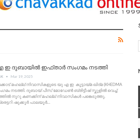
ു എ ഇ ദുബായിൽ ഇഫ്താർ സംഗമം നടത്തി
SK
Mar 19, 2025
ക്കാട് മഹല്ല് നിവാസികളുടെ യു എ ഇ കൂട്ടായ്‌മ ഖിദ്മ (KHEDMA
മം നടത്തി. ദുബായ് പീസ് മോഡേൺ ബ്രിട്ടീഷ് സ്കൂളിൽ വെച്ച്
്തിൽ നൂറു കണക്കിന് മഹല്ല് നിവാസികൾ പങ്കെടുത്തു.
ട്ടറി ഷുക്കൂർ പാലയൂർ
…