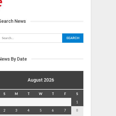
Search News
News By Date
August 2026
S
M
T
W
T
F
S
1
2
3
4
5
6
7
8