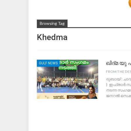
Browsing Tag
Khedma
ഖിദ്മ യ
GULF NEWS
FROM THE DE
ദുബായ് : ചാവ
) ഇഫ്താർ സംഗ
നടന്ന സംഗമത
ജനറൽ സെക്രെ