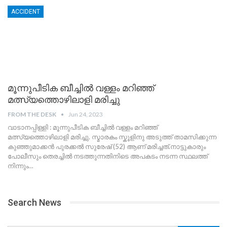
ACCIDENT
മൂന്നുപീടിക ബീച്ചിൽ വള്ളം മറിഞ്ഞ്
മത്സ്യത്തൊഴിലാളി മരിച്ചു
FROM THE DESK
Jun 24, 2023
വാടാനപ്പിള്ളി : മൂന്നുപീടിക ബീച്ചിൽ വള്ളം മറിഞ്ഞ്
മത്സ്യത്തൊഴിലാളി മരിച്ചു. സ്മാരകം സ്കൂളിനു അടുത്ത് താമസിക്കുന്ന
കുഞ്ഞുമാക്കൻ പുരക്കൽ സുരേഷ് (52) ആണ് മരിച്ചത്.നാട്ടുകാരും
പോലീസും തെരച്ചിൽ നടത്തുന്നതിനിടെ അപകടം നടന്ന സ്ഥലത്ത്
നിന്നും
…
Search News