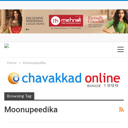
Home
Moonupeedika
Browsing Tag
Moonupeedika