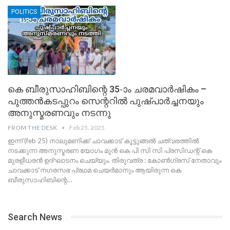
POLITICS
കെ ബീരുസാഹിബിന്റെ 35-ാം ചരമവാർഷികം –
പുത്തൻകടപ്പുറം സെന്ററിൽ പുഷ്പാർച്ചനയും
അനുസ്മരണവും നടന്നു
FROM THE DESK
Feb 25, 2025
ഇന്ന് (feb 25) നാലുമണിക്ക് ചാവക്കാട് കൂട്ടുങ്ങൽ ചത്വരത്തിൽ
നടക്കുന്ന അനുസ്മരണ യോഗം മുൻ കെ പി സി സി പ്രസിഡന്റ് കെ
മുരളീധരൻ ഉദ്ഘാടനം ചെയ്യും.
തിരുവത്ര : കോൺഗ്രസ് നേതാവും
ചാവക്കാട് നഗരസഭ പ്രഥമ ചെയർമാനും ആയിരുന്ന കെ
ബീരുസാഹിബിന്റെ
…
Search News