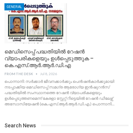
GENERAL
മെഡിസെപ്പ് പദ്ധതിയിൽ റേഷൻ
വ്യാപരികളെയും ഉൾപ്പെടുത്തുക –
കെ.എസ്.ആർ.ആർ.ഡി.എ
FROM THE DESK
Jul 8, 2026
പൊന്നാനി: സർക്കാർ ജീവനക്കാർക്കും പെൻഷൻകാർക്കുമായി
നടപ്പാക്കിയ മെഡിസെപ്പ് സമഗ്ര ആരോഗ്യ ഇൻഷുറൻസ്
പദ്ധതിയിൽ സംസ്ഥാനത്തെ റേഷൻ വ്യാപരികളെയും
ഉൾപ്പെടുത്തണമെന്ന് കേരളാ സ്റ്റേറ്റ് റീട്ടെയിൽ റേഷൻ ഡീലേഴ്സ്
അസോസിയേഷൻ (കെ.എസ്.ആർ.ആർ.ഡി.എ.) പൊന്നാനി
…
Search News