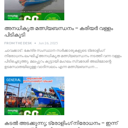
അനധികൃത മത്സ്യബന്ധനം – കരിയർ വള്ളം
പിടികൂടി
FROM THE DESK
Jun 26, 2025
ചാവക്കാട് : കേന്ദ്ര സംസ്ഥാന സർക്കാരുകളുടെ ട്രോളിംഗ്
നിരോധനം ലംഘിച്ച് അനധികൃത മത്സ്യബന്ധനം നടത്തി വന്ന വള്ളം
പിടിച്ചെടുത്തു. മലപ്പുറം കുട്ടായി മംഗലം സ്വദേശി അലിമോന്റെ
ഉടമസ്ഥതയിലുള്ള വാദിസലാം എന്ന മത്സ്യബന്ധന
…
GENERAL
കടൽ അടക്കുന്നു; ട്രോളിംഗ് നിരോധനം – ഇന്ന്