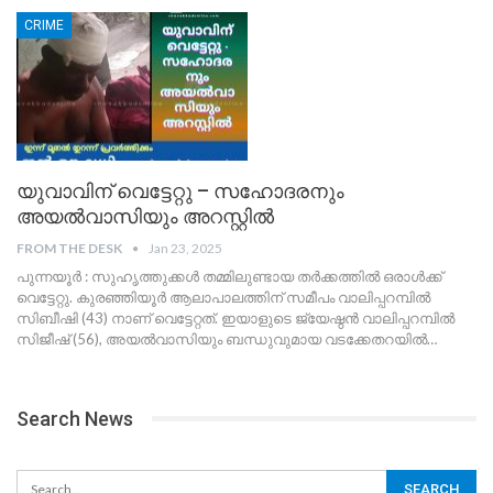
CRIME
യുവാവിന് വെട്ടേറ്റു – സഹോദരനും
അയൽവാസിയും അറസ്റ്റിൽ
FROM THE DESK
Jan 23, 2025
പുന്നയൂർ : സുഹൃത്തുക്കൾ തമ്മിലുണ്ടായ തർക്കത്തിൽ ഒരാൾക്ക്
വെട്ടേറ്റു. കുരഞ്ഞിയൂർ ആലാപാലത്തിന് സമീപം വാലിപ്പറമ്പിൽ
സിബീഷി (43) നാണ് വെട്ടേറ്റത്. ഇയാളുടെ ജ്യേഷ്ഠൻ വാലിപ്പറമ്പിൽ
സിജീഷ് (56), അയൽവാസിയും ബന്ധുവുമായ വടക്കേതറയിൽ
…
Search News