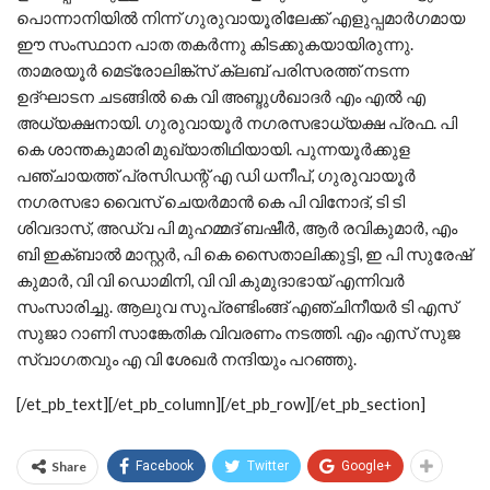
പൊന്നാനിയില്‍ നിന്ന് ഗുരുവായൂരിലേക്ക് എളുപ്പമാര്‍ഗമായ
ഈ സംസ്ഥാന പാത തകര്‍ന്നു കിടക്കുകയായിരുന്നു.
താമരയൂര്‍ മെട്രോലിങ്ക്‌സ് ക്ലബ് പരിസരത്ത് നടന്ന
ഉദ്ഘാടന ചടങ്ങില്‍ കെ വി അബ്ദുള്‍ഖാദര്‍ എം എല്‍ എ
അധ്യക്ഷനായി. ഗുരുവായൂര്‍ നഗരസഭാധ്യക്ഷ പ്രഫ. പി
കെ ശാന്തകുമാരി മുഖ്യാതിഥിയായി. പുന്നയൂര്‍ക്കുള
പഞ്ചായത്ത് പ്രസിഡന്റ് എ ഡി ധനീപ്, ഗുരുവായൂര്‍
നഗരസഭാ വൈസ് ചെയര്‍മാന്‍ കെ പി വിനോദ്, ടി ടി
ശിവദാസ്, അഡ്വ പി മുഹമ്മദ് ബഷീര്‍, ആര്‍ രവികുമാര്‍, എം
ബി ഇക്ബാല്‍ മാസ്റ്റര്‍, പി കെ സൈതാലിക്കുട്ടി, ഇ പി സുരേഷ്
കുമാര്‍, വി വി ഡൊമിനി, വി വി കുമുദാഭായ് എന്നിവര്‍
സംസാരിച്ചു. ആലുവ സുപ്രണ്ടിംങ്ങ് എഞ്ചിനീയര്‍ ടി എസ്
സുജാ റാണി സാങ്കേതിക വിവരണം നടത്തി. എം എസ് സുജ
സ്വാഗതവും എ വി ശേഖര്‍ നന്ദിയും പറഞ്ഞു.
[/et_pb_text][/et_pb_column][/et_pb_row][/et_pb_section]
Share
Facebook
Twitter
Google+