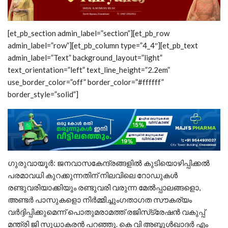
[et_pb_section admin_label=”section”][et_pb_row
admin_label=”row”][et_pb_column type=”4_4″][et_pb_text
admin_label=”Text” background_layout=”light”
text_orientation=”left” text_line_height=”2.2em”
use_border_color=”off” border_color=”#ffffff”
border_style=”solid”]
ഗുരുവായൂര്‍: ജനവാസകേന്ദ്രങ്ങളില്‍ കുടിയൊഴിപ്പിക്കല്‍
പരമാവധി കുറക്കുന്നതിന് നിലവിലെ റോഡുകള്‍
രണ്ടുവരിയാക്കിയും രണ്ടുവരി വരുന്ന മേല്‍പ്പാലങ്ങളൊ,
അണ്ടര്‍ പാസുകളൊ നിര്‍മ്മിച്ചുംഗതാഗത സൗകര്യം
വര്‍ദ്ദിപ്പിക്കുമെന്ന്‌ പൊതുമരാമത്ത് രജിസ്‌ട്രേഷന്‍ വകുപ്പ്
മന്ത്രി ജി സുധാകരന്‍ പറഞ്ഞു. കെ വി അബ്ദുള്‍ഖാദര്‍ എം