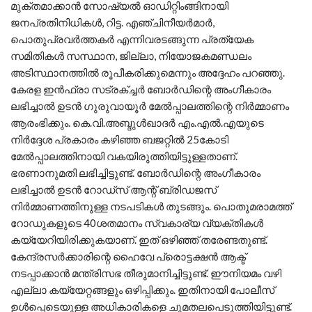
മുക്തമാക്കാന്‍ സോഷ്യല്‍ ഓഡിറ്റിംങ്ങിനായി
ജനപ്രതിനിധികള്‍, റിട്ട. എഞ്ചിനീയര്‍മാര്‍,
പൊതുപ്രവര്‍ത്തകര്‍ എന്നിവരടങ്ങുന്ന പ്രത്യേക
സമിതികള്‍ സസ്ഥാന, ജില്ലാ, നിയോജകമണ്ഡലം
അടിസ്ഥാനത്തില്‍ രൂപീകരിക്കുമെന്നും അദ്ദേഹം പറഞ്ഞു.
കേരള ഇന്‍ഫ്രാ സട്രക്ച്ചര്‍ ബോര്‍ഡിന്റെ അംഗീകാരം
ലഭിച്ചാല്‍ ഉടന്‍ ഗുരുവായൂര്‍ മേല്‍പ്പാലത്തിന്റെ നിര്‍മ്മാണം
ആരംഭിക്കും. കെ.വി.അബ്ദുള്‍ഖാദര്‍ എം.എല്‍.എയുടെ
നിര്‍ദ്ദേശ പ്രകാരം കഴിഞ്ഞ ബജറ്റില്‍ 25കോടി
മേല്‍പ്പാലത്തിനായി വകയിരുത്തിയിട്ടുള്ളതാണ്.
ഭരണാനുമതി ലഭിച്ചിട്ടുണ്ട്. ബോര്‍ഡിന്റെ അംഗീകാരം
ലഭിച്ചാല്‍ ഉടന്‍ റോഡ്‌സ് ആന്റ് ബ്രിഡജസ്
നിര്‍മ്മാണത്തിനുള്ള നടപടികള്‍ തുടങ്ങും. പൊതുമരാമത്ത്
റോഡുകളുടെ 40ശതമാനം സ്വകാര്യ വ്യക്തികള്‍
കയ്യേറിയിരിക്കുകയാണ്. ഇത് ഒഴിഞ്ഞ് തരേണ്ടതുണ്ട്.
കേന്ദ്രസര്‍ക്കാരിന്റെ ഹൈവേ പ്രൊട്ടക്ഷന്‍ ആക്ട്
നടപ്പാക്കാന്‍ മന്ത്രിസഭ തീരുമാനിച്ചിട്ടുണ്ട്. ഈനിയമം വഴി
എല്ലാ കയ്യേറ്റങ്ങളും ഒഴിപ്പിക്കും. ഇതിനായി പോലീസ്
ഉള്‍പ്പെടെയുള്ള അധികാരികളെ ചുമതലപെടുത്തിയിട്ടുണ്ട്.