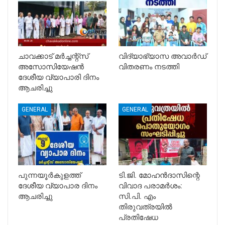
ചാവക്കാട് മർച്ചന്റ്സ്
വിദ്യാഭ്യാസ അവാർഡ്
അസോസിയേഷൻ
വിതരണം നടത്തി
ദേശീയ വ്യാപാരി ദിനം
ആചരിച്ചു
GENERAL
GENERAL
പുന്നയൂർകുളത്ത്
ടി.ജി. മോഹൻദാസിന്റെ
ദേശീയ വ്യാപാര ദിനം
വിവാദ പരാമർശം:
ആചരിച്ചു
സി.പി. എം
തിരുവത്രയിൽ
പ്രതിഷേധ