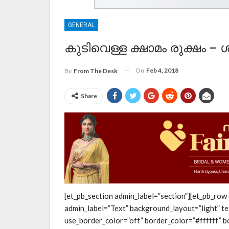
GENERAL
കുടിവെള്ള ക്ഷാമം രൂക്ഷം 
On
Feb 4, 2018
By
From The Desk
Share
[et_pb_section admin_label=”section”][et_pb_row
admin_label=”Text” background_layout=”light” te
use_border_color=”off” border_color=”#ffffff” bo