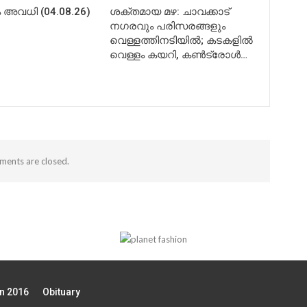
അവധി (04.08.26)
ശക്തമായ മഴ: ചാവക്കാട്
നഗരവും പരിസരങ്ങളും
വെള്ളത്തിനടിയിൽ; കടകളിൽ
വെള്ളം കയറി, കൺട്രോൾ…
ents are closed.
on 2016
Obituary