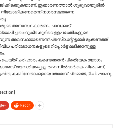
ിക്കിടക്കുകയാണ്. ഇക്കാരണത്താല്‍ ഗുരുവായൂരില്‍
യറെ നിയോഗിക്കണമെന്ന് നഗരസഭതന്നെ
ഞു.
്ഥരുടെ അനാസ്ഥ കാരണം ചാവക്കാട്
ഖ്യാപിച്ച ചെറുകിട കുടിവെള്ളപദ്ധതികളുടെ
ന അവസ്ഥയാണെന്ന് പ്രസിഡന്റ് ഉമ്മര്‍ മുക്കണ്ടത്ത്
ി വിവിധ പരിശോധനകളുടെ റിപ്പോര്‍ട്ട് ലഭിക്കാനുള്ള
ം.
 ചെയ്ത് പരിഹാരം കണ്ടെത്താന്‍ പ്രത്യേക യോഗം
രോട് ആവശ്യപ്പെട്ടു. തഹസില്‍ദാര്‍ കെ. പ്രേംചന്ദ്,
ിത, കക്ഷിനേതാക്കളായ തോമസ് ചിറമ്മല്‍, ടി.പി. ഷാഹു
section]
gle+
ReddIt