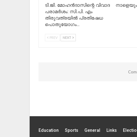
ടി.ജി. മോഹൻദാസിന്റെ വിവാദ
നാളെയും 
പരാമർശം: സി.പി. എം
തിരുവത്രയിൽ പ്രതിഷേധ
പൊതുയോഗം…
PREV
NEXT
Comm
Education
Sports
General
Links
Electi