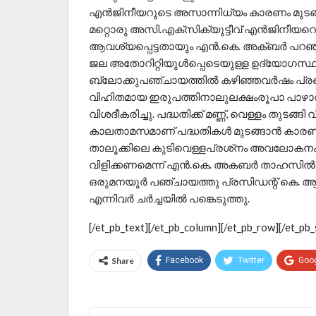
എന്‍ജിനീയറുടെ അസാന്നിധ്യം കാരണം മുടങ്ങ
മറ്റൊരു അസി.എക്‌സിക്യുട്ടീവ് എന്‍ജിനീ
ആവശ്യപ്പെട്ടതായും എന്‍.കെ. അക്ബര്‍ പറഞ്
ജല അതോറിറ്റിയുള്‍പ്പെടെയുള്ള ഉദ്യോഗസ
ബ്ലോക്കുപഞ്ചായത്തില്‍ കഴിഞ്ഞവര്‍ഷം പ്ര
വിഹിതമായ ഇരുപത്തിനാലുലക്ഷംരൂപാ പാഴാവുന്
വിശദീകരിച്ചു. പദ്ധതിക്ക് മണ്ണ്, വെള്ളം തുടങ്ങ
കാലതാമസമാണ് പദ്ധതികള്‍ മുടങ്ങാന്‍ കാരണ
താലൂക്കിലെ കുടിവെള്ളപ്രശ്‌നം അവലോകനം
വിളിക്കണമെന്ന് എന്‍.കെ. അകബര്‍ താഹസില്‍ദാ
ഒരുമനയൂര്‍ പഞ്ചായത്തു പ്രസിഡന്റ് കെ. ആഷ
എന്നിവര്‍ ചര്‍ച്ചയില്‍ പങ്കെടുത്തു.
[/et_pb_text][/et_pb_column][/et_pb_row][/et_pb_
Share
Facebook
Twitter
Goo