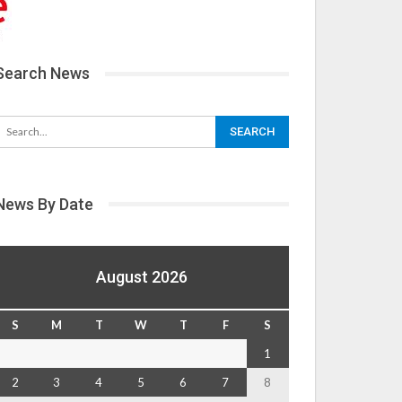
Search News
News By Date
August 2026
S
M
T
W
T
F
S
1
2
3
4
5
6
7
8