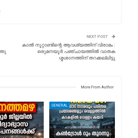
s
NEXT POST
കാല്‍ നൂറ്റാണ്ടിന്റെ ആവശ്യത്തിന് വിരാമം :
്ഞു
ഒരുമനയൂര്‍ പഞ്ചായത്തില്‍ വാതക
ശ്മശാനത്തിന് തറക്കല്ലിട്ടു
More From Author
GENERAL