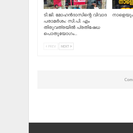
ടി.ജി. മോഹൻദാസിന്റെ വിവാദ
നാളെയും 
പരാമർശം: സി.പി. എം
തിരുവത്രയിൽ പ്രതിഷേധ
പൊതുയോഗം…
PREV
NEXT
Comm