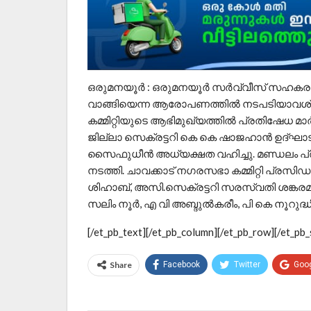
ഒരുമനയൂര്‍ : ഒരുമനയൂര്‍ സര്‍വ്വീസ് സഹക
വാങ്ങിയെന്ന ആരോപണത്തില്‍ നടപടിയാവശ്യപ്പെ
കമ്മിറ്റിയുടെ ആഭിമുഖ്യത്തില്‍ പ്രതിഷേധ മാര്‍ച
ജില്ലാ സെക്രട്ടറി കെ കെ ഷാജഹാന്‍ ഉദ്ഘാടനം
സൈഫുധീന്‍ അധ്യക്ഷത വഹിച്ചു. മണ്ഡലം പ്
നടത്തി. ചാവക്കാട് നഗരസഭാ കമ്മിറ്റി പ്രസിഡണ
ശിഹാബ്, അസി.സെക്രട്ടറി സരസ്വതി ശങ്കരമംങ
സലിം നൂര്‍, എ വി അബ്ദുല്‍കരീം, പി കെ നൂറുദ്ധീ
[/et_pb_text][/et_pb_column][/et_pb_row][/et_pb_
Share
Facebook
Twitter
Goo