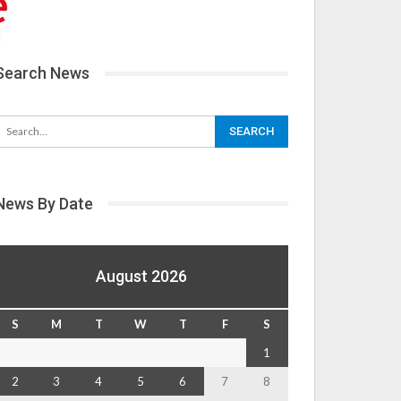
Search News
News By Date
August 2026
S
M
T
W
T
F
S
1
2
3
4
5
6
7
8