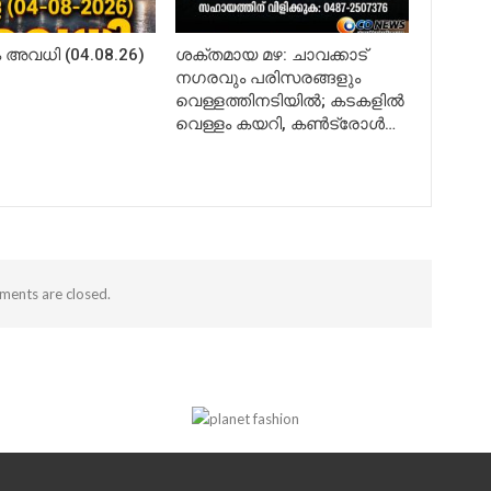
അവധി (04.08.26)
ശക്തമായ മഴ: ചാവക്കാട്
നഗരവും പരിസരങ്ങളും
വെള്ളത്തിനടിയിൽ; കടകളിൽ
വെള്ളം കയറി, കൺട്രോൾ…
ents are closed.