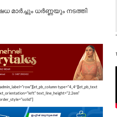
േധ മാര്‍ച്ചും ധര്‍ണ്ണയും നടത്തി
«
 admin_label=”row”][et_pb_column type=”4_4″][et_pb_text
xt_orientation=”left” text_line_height=”2.2em”
rder_style=”solid”]