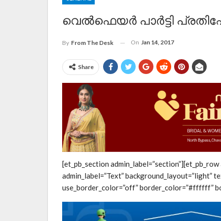
വെല്‍ഫെയര്‍ പാര്‍ട്ടി പ്രതിഷ
On
Jan 14, 2017
By
From The Desk
Share
[et_pb_section admin_label=”section”][et_pb_row
admin_label=”Text” background_layout=”light” te
use_border_color=”off” border_color=”#ffffff” bo