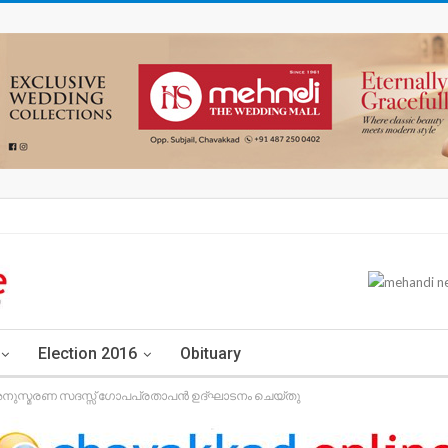
Election 2016
Obituary
അനുസ്മരണ സദസ്സ് ഗോപപ്രതാപൻ ഉദ്ഘാടനം ചെയ്തു