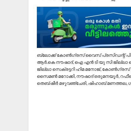
ബ്ലോക്ക്‌ കോൺഗ്രസ്‌ വൈസ് പ്രസിഡന്റ് പി. 
ആർ.കെ നൗഷാദ്, ഐ എൻ ടി യു സി ജില്ലാ സ
ജില്ലാ സെക്രട്ടറി ഹിമ മനോജ്‌, കോൺഗ്രസ്‌
സൈമൺ മറോക്കി, നൗഷാദ് ഒരുമനയൂർ, റഫീഖ് 
തെബ്‌ഷീർ മഴുവഞ്ചേരി, ഷിഹാബ് മണത്തല, ഗ