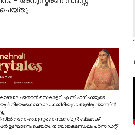
ിനം – അനുസ്മരണ സദസ്സ്
ചെയ്തു
«
ോജകമണ്ഡലം ജനറൽ സെക്രട്ടറി എ സി ഹനീഫയുടെ
ായൂർ നിയോജകമണ്ഡലം കമ്മിറ്റിയുടെ ആഭിമുഖ്യത്തിൽ
ചു.
ഓഫീസിൽ നടന്ന അനുസ്മരണ സദസ്സ് മുൻ ബ്ലോക്ക്‌
പൻ ഉദ്ഘാടനം ചെയ്തു. നിയോജകമണ്ഡലം പ്രസിഡന്റ്