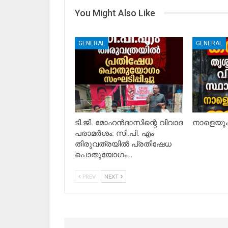
You Might Also Like
GENERAL
GENERAL
ടി.ജി. മോഹൻദാസിന്റെ വിവാദ
നാളെയും 
പരാമർശം: സി.പി. എം
തിരുവത്രയിൽ പ്രതിഷേധ
പൊതുയോഗം…
PREV
NEXT