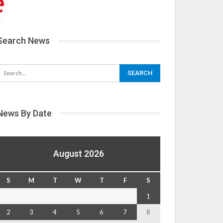
Search News
News By Date
August 2026
S
M
T
W
T
F
S
1
2
3
4
5
6
7
8