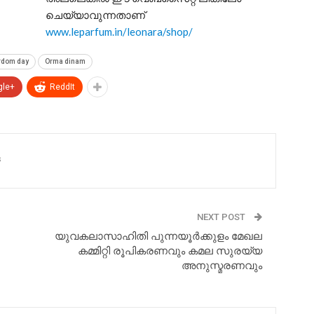
ചെയ്യാവുന്നതാണ്
www.leparfum.in/leonara/shop/
rdom day
Orma dinam
gle+
ReddIt
s
NEXT POST
യുവകലാസാഹിതി പുന്നയൂർക്കുളം മേഖല
കമ്മിറ്റി രൂപികരണവും കമല സുരയ്യ
അനുസ്മരണവും