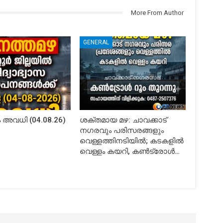
More From Author
GENERAL
അവധി (04.08.26)
ശക്തമായ മഴ: ചാവക്കാട്
നഗരവും പരിസരങ്ങളും
വെള്ളത്തിനടിയിൽ; കടകളിൽ
വെള്ളം കയറി, കൺട്രോൾ…