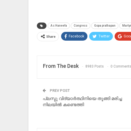
A c Haneefa
Congress
Gopa prathapan
Marty
Share
Facebook
Twitter
Goo
From The Desk
8983 Posts
0 Comment
PREV POST
പ്ലസ്ടു വിദ്യാർത്ഥിനിയെ തൂങ്ങി മരിച്ച
നിലയിൽ കണ്ടെത്തി