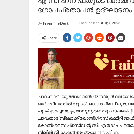
എ സി ഹനീഫയുടെ ഓർമ്മ ദ
ഗോപപ്രതാപൻ ഉദ്ഘാടനം 
Last updated
Aug 7, 2023
By
From The Desk
Share
ചാവക്കാട് : യൂത്ത് കോൺഗ്രസ്‌ മുൻ നിയ
ഓർമ്മദിനത്തിൽ യൂത്ത് കോൺഗ്രസ്‌ ഗുരുവ
പുഷ്‌പ്പാർച്ചനയും, അനുസ്മരണവും സംഘടിപ്പിച്
ചാവക്കാട് ബ്ലോക്ക്‌ കോൺഗ്രസ്‌ കമ്മിറ്റി 
കോൺഗ്രസ്‌ പ്രസിഡന്റ് സി. എ ഗോപപ്രതാ
നിഖിൽ ജി കൃഷ്ണൻ അധ്യക്ഷത വഹിച്ചു.