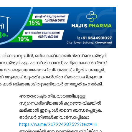
വി ബദ്ധറുദ്ധീൻ, ബ്ലോക്ക്‌ കോൺഗ്രസ്‌ സെക്രട്ടറി
െക്രട്ടറി എം. എസ് ശിവദാസ്, മഹിളാ കോൺഗ്രസ്‌
 നേതാക്കളായ അഷറഫ് ബ്ലാങ്ങാട്, പീറ്റർ പാലയൂർ,
വട്ടേക്കാട്, യൂത്ത് കോൺഗ്രസ്‌ ഭാരവാഹികളായ
ഫാർ ബ്ലാങ്ങാട് തുടങ്ങിയവർ നേതൃത്വം നൽകി.
അന്താരാഷ്ട്ര നിലവാരത്തിലുള്ള
സുഗന്ധദ്രവ്യങ്ങൾ കുറഞ്ഞ വിലയിൽ
ലഭിക്കാൻ ഇപ്പൊൾ തന്നെ ബന്ധപ്പെടുക.
ഓർഡർ നിങ്ങൾക്ക് വാട്സാപ്പിലോ
https://wa.me/917994987599?text=Hi
അല്ലെങ്കിൽ ഈ വെബ്സൈറ്റ് ലിങ്കിലോ