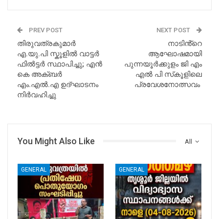
PREV POST
NEXT POST
തിരുവത്രകുമാർ
നാടിൻ്റെ
എ.യു.പി സ്കൂളിൽ വാട്ടർ
ആഘോഷമായി
ഫിൽട്ടർ സ്ഥാപിച്ചു; എൻ
പുന്നയൂർക്കുളം ജി എം
കെ അക്ബർ
എൽ പി സ്‌കൂളിലെ
എം.എൽ.എ ഉദ്ഘാടനം
പ്രവേശനോത്സവം
നിർവഹിച്ചു
You Might Also Like
All
GENERAL
GENERAL