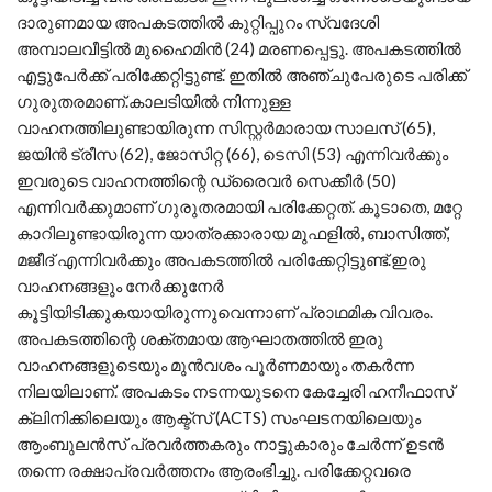
ദാരുണമായ അപകടത്തിൽ കുറ്റിപ്പുറം സ്വദേശി
അമ്പാലവീട്ടിൽ മുഹൈമിൻ (24) മരണപ്പെട്ടു. അപകടത്തിൽ
എട്ടുപേർക്ക് പരിക്കേറ്റിട്ടുണ്ട്. ഇതിൽ അഞ്ചുപേരുടെ പരിക്ക്
ഗുരുതരമാണ്.​കാലടിയിൽ നിന്നുള്ള
വാഹനത്തിലുണ്ടായിരുന്ന സിസ്റ്റർമാരായ സാലസ് (65),
ജയിൻ ട്രീസ (62), ജോസിറ്റ (66), ടെസ‌ി (53) എന്നിവർക്കും
ഇവരുടെ വാഹനത്തിന്റെ ഡ്രൈവർ സെക്കീർ (50)
എന്നിവർക്കുമാണ് ഗുരുതരമായി പരിക്കേറ്റത്. കൂടാതെ, മറ്റേ
കാറിലുണ്ടായിരുന്ന യാത്രക്കാരായ മുഫളിൽ, ബാസിത്ത്,
മജീദ് എന്നിവർക്കും അപകടത്തിൽ പരിക്കേറ്റിട്ടുണ്ട്.​ഇരു
വാഹനങ്ങളും നേർക്കുനേർ
കൂട്ടിയിടിക്കുകയായിരുന്നുവെന്നാണ് പ്രാഥമിക വിവരം.
അപകടത്തിന്റെ ശക്തമായ ആഘാതത്തിൽ ഇരു
വാഹനങ്ങളുടെയും മുൻവശം പൂർണമായും തകർന്ന
നിലയിലാണ്. അപകടം നടന്നയുടനെ കേച്ചേരി ഹനീഫാസ്
ക്ലിനിക്കിലെയും ആക്ട്സ് (ACTS) സംഘടനയിലെയും
ആംബുലൻസ് പ്രവർത്തകരും നാട്ടുകാരും ചേർന്ന് ഉടൻ
തന്നെ രക്ഷാപ്രവർത്തനം ആരംഭിച്ചു. പരിക്കേറ്റവരെ