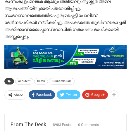
കുന്നംകുളം മലങ്കര ആശുപത്രിയിലും തൃശ്ശൂർ അമല
ആശുപത്രിയിലുമായി പ്രവേശിപ്പിച്ചു.​
സംഭവസ്ഥലത്തെത്തിയ എരുമപ്പെട്ടി പോലീസ്
മേൽനടപടികൾ സ്വീകരിച്ചു. അപകടത്തെ തുടർന്ന് കേച്ചേരി
അക്കിക്കാവ് ബൈപ്പാസ് റോഡിൽ ഗതാഗതം ഭാഗികമായി
തടസ്സപ്പെട്ടു.
Accident
Death
Kunnamkulam
Share
Facebook
Twitter
Google+
From The Desk
8983 Posts
0 Comments