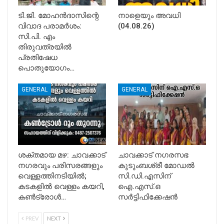
ടി.ജി. മോഹൻദാസിന്റെ
നാളെയും അവധി
വിവാദ പരാമർശം:
(04.08.26)
സി.പി. എം
തിരുവത്രയിൽ
പ്രതിഷേധ
പൊതുയോഗം…
GENERAL
GENERAL
ശക്തമായ മഴ: ചാവക്കാട്
ചാവക്കാട് നഗരസഭ
നഗരവും പരിസരങ്ങളും
കുടുംബശ്രീ മോഡൽ
വെള്ളത്തിനടിയിൽ;
സി.ഡി.എസിന്
കടകളിൽ വെള്ളം കയറി,
ഐ.എസ്.ഒ
കൺട്രോൾ…
സർട്ടിഫിക്കേഷൻ
PREV
NEXT