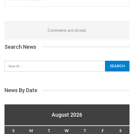
Comments are closed.
Search News
News By Date
August 2026
S
M
T
W
T
F
S