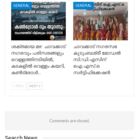
GENERAL
GENERAL
ശക്തമായ മഴ: ചാവക്കാട്
ചാവക്കാട് നഗരസഭ
നഗരവും പരിസരങ്ങളും
കുടുംബശ്രീ മോഡൽ
വെള്ളത്തിനടിയിൽ;
സി.ഡി.എസിന്
കടകളിൽ വെള്ളം കയറി,
ഐ.എസ്.ഒ
കൺട്രോൾ…
സർട്ടിഫിക്കേഷൻ
PREV
NEXT
Comments are closed.
Search News