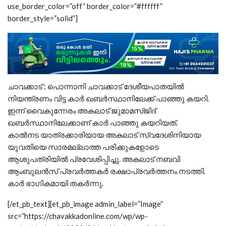
use_border_color=”off” border_color=”#ffffff”
border_style=”solid”]
ചാവക്കാട് : പൊന്നാനി ചാവക്കാട് ദേശീയപാതയിൽ
നിയന്ത്രണം വിട്ട കാർ ഖബർസ്ഥാനിലേക്ക് പാഞ്ഞു കയറി.
ഇന്ന് വൈകുന്നേരം അകലാട് ജുമാമസ്ജിദ്
ഖബർസ്ഥാനിലേക്കാണ് കാർ പാഞ്ഞു കയറിയത്.
കാൽനട യാത്രക്കാരിയായ അകലാട് സ്വദേശിനിയായ
യുവതിയെ സാരമല്ലാത്ത പരിക്കുകളോടെ
ആശുപത്രിയിൽ പ്രവേശിപ്പിച്ചു. അകലാട് നബവി
ആംബുലൻസ് പ്രവർത്തകർ രക്ഷാപ്രവർത്തനം നടത്തി.
കാർ ഭാഗികമായി തകർന്നു.
[/et_pb_text][et_pb_image admin_label=”Image”
src=”https://chavakkadonline.com/wp/wp-