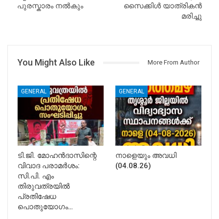
പുരസ്കാരം നൽകും
സൈക്കിൾ യാത്രികൻ
മരിച്ചു
You Might Also Like
More From Author
GENERAL
GENERAL
ടി.ജി. മോഹൻദാസിന്റെ
നാളെയും അവധി
വിവാദ പരാമർശം:
(04.08.26)
സി.പി. എം
തിരുവത്രയിൽ
പ്രതിഷേധ
പൊതുയോഗം…