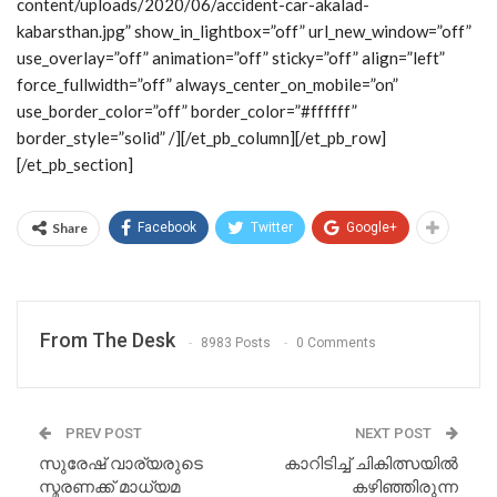
content/uploads/2020/06/accident-car-akalad-
kabarsthan.jpg” show_in_lightbox=”off” url_new_window=”off”
use_overlay=”off” animation=”off” sticky=”off” align=”left”
force_fullwidth=”off” always_center_on_mobile=”on”
use_border_color=”off” border_color=”#ffffff”
border_style=”solid” /][/et_pb_column][/et_pb_row]
[/et_pb_section]
Share
Facebook
Twitter
Google+
From The Desk
8983 Posts
0 Comments
PREV POST
NEXT POST
സുരേഷ് വാര്യരുടെ
കാറിടിച്ച് ചികിത്സയിൽ
സ്മരണക്ക് മാധ്യമ
കഴിഞ്ഞിരുന്ന