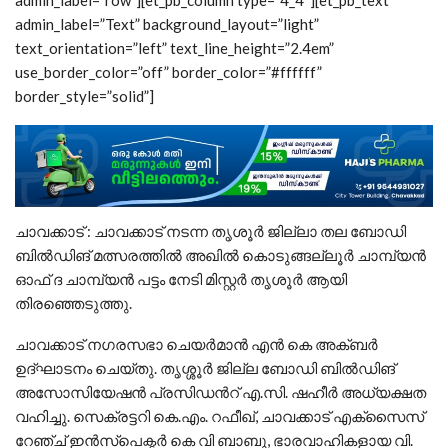
admin_label=”row”][et_pb_column type=”4_4″][et_pb_text
admin_label=”Text” background_layout=”light”
text_orientation=”left” text_line_height=”2.4em”
use_border_color=”off” border_color=”#ffffff”
border_style=”solid”]
ചാവക്കാട് : ചാവക്കാട് നടന്ന തൃശൂർ ജില്ലാ തല ബോഡി
ബിൽഡിങ് മത്സരത്തിൽ അഖിൽ കൊടുങ്ങല്ലൂർ ചാമ്പ്യൻ
ഓഫ് ദ ചാമ്പ്യൻ പട്ടം നേടി മിസ്റ്റർ തൃശൂർ ആയി
തിരഞ്ഞെടുത്തു.
ചാവക്കാട് നഗരസഭാ ചെയർമാൻ എൻ കെ അക്ബർ
ഉദ്ഘാടനം ചെയ്തു. തൃശ്ശൂർ ജില്ല ബോഡി ബിൽഡിങ്
അസോസിയേഷൻ പ്രസിഡൻറ് എ.സി. ഷഹീർ അധ്യക്ഷത
വഹിച്ചു. സെക്രട്ടറി കെ.എം. റഫീഖ്, ചാവക്കാട് എക്സൈസ്
റേഞ്ച് ഇൻസ്‌പെക്ടർ കെ വി ബാബു, ഭാരവാഹികളായ വി.