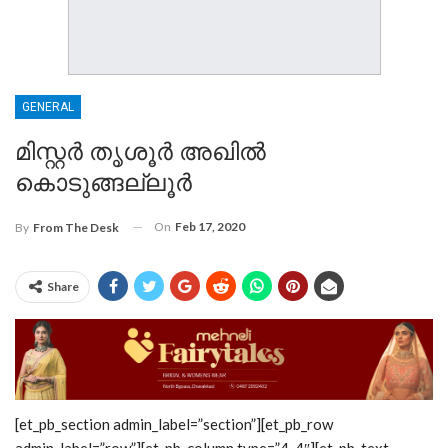
GENERAL
മിസ്റ്റർ തൃശൂർ അഖിൽ
കൊടുങ്ങല്ലൂർ
On
Feb 17, 2020
By
From The Desk
Share
[et_pb_section admin_label=”section”][et_pb_row