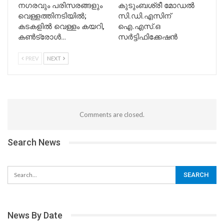
നഗരവും പരിസരങ്ങളും
കുടുംബശ്രീ മോഡൽ
വെള്ളത്തിനടിയിൽ;
സി.ഡി.എസിന്
കടകളിൽ വെള്ളം കയറി,
ഐ.എസ്.ഒ
കൺട്രോൾ…
സർട്ടിഫിക്കേഷൻ
PREV
NEXT
Comments are closed.
Search News
News By Date