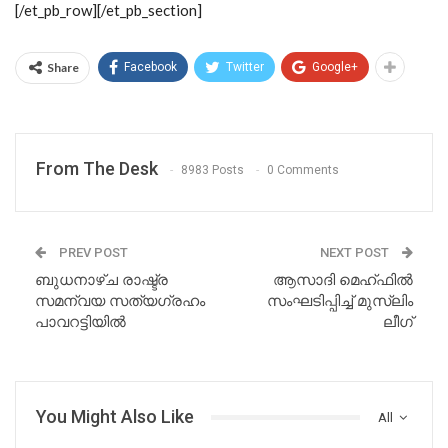
[/et_pb_row][/et_pb_section]
Share
Facebook
Twitter
Google+
From The Desk
8983 Posts
0 Comments
PREV POST
NEXT POST
ബുധനാഴ്ച രാഷ്ട്ര
ആസാദി മെഹ്ഫിൽ
സമന്വയ സത്യഗ്രഹം
സംഘടിപ്പിച്ച് മുസ്ലിം
പാവറട്ടിയിൽ
ലീഗ്
You Might Also Like
All