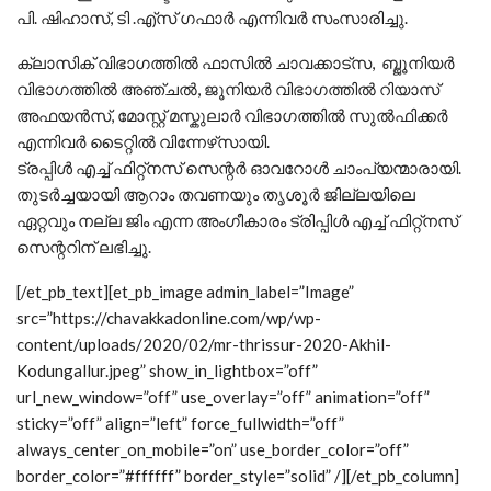
പി. ഷിഹാസ്, ടി .എ്‌സ് ഗഫാർ എന്നിവർ സംസാരിച്ചു.
ക്ലാസിക് വിഭാഗത്തിൽ ഫാസിൽ ചാവക്കാട്സ, ബ്ജൂനിയർ
വിഭാഗത്തിൽ അഞ്ചൽ, ജൂനിയർ വിഭാഗത്തിൽ റിയാസ്
അഫയൻസ്, മോസ്റ്റ്‌ മസ്കുലാർ വിഭാഗത്തിൽ സുൽഫിക്കർ
എന്നിവർ ടൈറ്റിൽ വിന്നേഴ്‌സായി.
ട്രപ്പിൾ എച്ച് ഫിറ്റ്നസ് സെന്റർ ഓവറോൾ ചാംപ്യന്മാരായി.
തുടർച്ചയായി ആറാം തവണയും തൃശൂർ ജില്ലയിലെ
ഏറ്റവും നല്ല ജിം എന്ന അംഗീകാരം ട്രിപ്പിൾ എച്ച് ഫിറ്റ്നസ്
സെന്ററിന് ലഭിച്ചു.
[/et_pb_text][et_pb_image admin_label=”Image”
src=”https://chavakkadonline.com/wp/wp-
content/uploads/2020/02/mr-thrissur-2020-Akhil-
Kodungallur.jpeg” show_in_lightbox=”off”
url_new_window=”off” use_overlay=”off” animation=”off”
sticky=”off” align=”left” force_fullwidth=”off”
always_center_on_mobile=”on” use_border_color=”off”
border_color=”#ffffff” border_style=”solid” /][/et_pb_column]