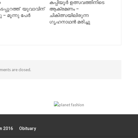
ര
കപ്പിയൂർ ഉത്സവത്തിനിടെ
പ്പുറത്ത് യുവാവിന്
ആക്രമണം –
റു – മൂന്നു പേർ
ചികിത്സയിലിരുന്ന
ഗൃഹനാഥൻ മരിച്ചു
ents are closed.
on 2016
Obituary