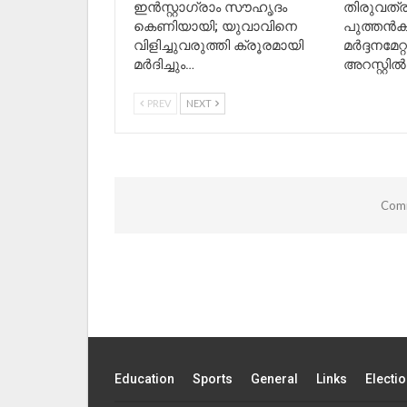
ഇൻസ്റ്റാഗ്രാം സൗഹൃദം
തിരുവത്
കെണിയായി; യുവാവിനെ
പുത്തൻകട
വിളിച്ചുവരുത്തി ക്രൂരമായി
മർദ്ദനമേറ്
മർദിച്ചും…
അറസ്റ്റിൽ
PREV
NEXT
Comm
Education
Sports
General
Links
Electi