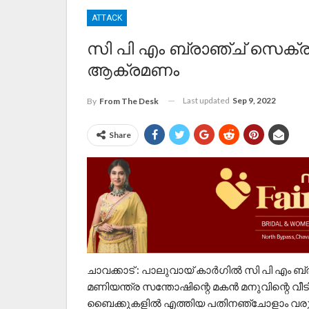
ATTACK
സി പി എം ബ്രാഞ്ച് സെക്രട
ആക്രമണം
Last updated
Sep 9, 2022
By
From The Desk
Share
ചാവക്കാട് : പാലുവായ് കാർഗിൽ സി പി എം ബ
മണിയന്ത്ര സന്തോഷിന്റെ മകൻ മനുവിന്റെ വ
ബൈക്കുകളിൽ എത്തിയ പതിനഞ്ചോളാം വരുന്ന