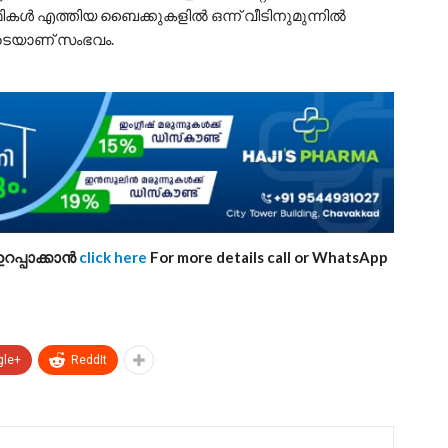
ികൾ എത്തിയ ബൈക്കുകളിൽ ഒന്ന് വീടിനുമുന്നിൽ
യോടെയാണ് സംഭവം.
റപ്പാക്കാൻ
click here
For more details call or WhatsApp
gle+
ReddIt