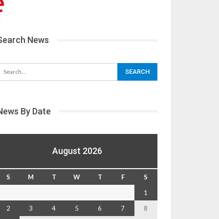
Search News
News By Date
August 2026
S
M
T
W
T
F
S
1
2
3
4
5
6
7
8