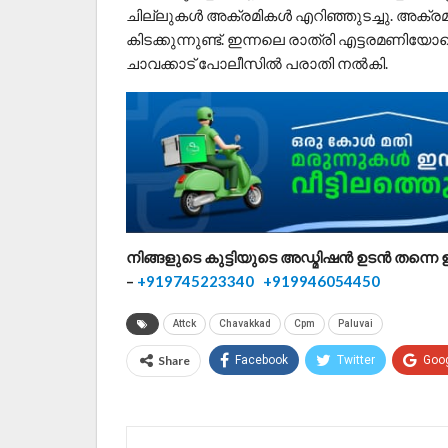
ചില്ലുകൾ അക്രമികൾ എറിഞ്ഞുടച്ചു. അക്രമ
കിടക്കുന്നുണ്ട്. ഇന്നലെ രാത്രി എട്ടരമണി
ചാവക്കാട് പോലീസിൽ പരാതി നൽകി.
നിങ്ങളുടെ കുട്ടിയുടെ അഡ്മിഷൻ ഉടൻ തന്നെ ഉ
–
+919745223340
+919946054450
Attck
Chavakkad
Cpm
Paluvai
Share
Facebook
Twitter
Goo