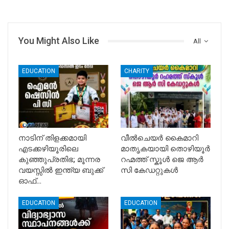
You Might Also Like
All
EDUCATION
CHARITY
നാടിന് തിളക്കമായി
വീൽചെയർ കൈമാറി
എടക്കഴിയൂരിലെ
മാതൃകയായി തൊഴിയൂർ
കുഞ്ഞുപ്രതിഭ; മൂന്നര
റഹ്മത്ത് സ്കൂൾ ജെ ആർ
വയസ്സിൽ ഇന്ത്യ ബുക്ക്
സി കേഡറ്റുകൾ
ഓഫ്…
EDUCATION
EDUCATION