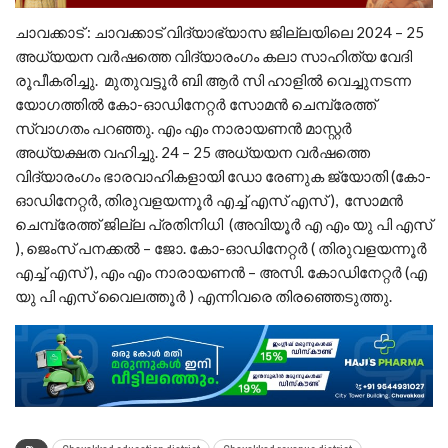
ചാവക്കാട് : ചാവക്കാട് വിദ്യാഭ്യാസ ജില്ലയിലെ 2024 – 25
അധ്യയന വർഷത്തെ വിദ്യാരംഗം കലാ സാഹിത്യ വേദി
രൂപീകരിച്ചു. മുതുവട്ടൂർ ബി ആർ സി ഹാളിൽ വെച്ചുനടന്ന
യോഗത്തിൽ കോ-ഓഡിനേറ്റർ സോമൻ ചെമ്പ്രേത്ത്
സ്വാഗതം പറഞ്ഞു. എം എം നാരായണൻ മാസ്റ്റർ
അധ്യക്ഷത വഹിച്ചു. 24 – 25 അധ്യയന വർഷത്തെ
വിദ്യാരംഗം ഭാരവാഹികളായി ഡോ രേണുക ജ്യോതി (കോ-
ഓഡിനേറ്റർ, തിരുവളയന്നൂർ എച്ച് എസ് എസ് ), സോമൻ
ചെമ്പ്രേത്ത് ജില്ല പ്രതിനിധി (അവിയൂർ എ എം യു പി എസ്
), ജെംസ് പനക്കൽ – ജോ. കോ-ഓഡിനേറ്റർ ( തിരുവളയന്നൂർ
എച്ച് എസ് ), എം എം നാരായണൻ – അസി. കോഡിനേറ്റർ (എ
യു പി എസ് വൈലത്തൂർ ) എന്നിവരെ തിരഞ്ഞെടുത്തു.