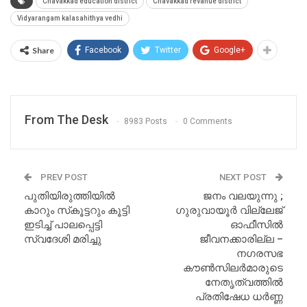
Chavakkad education district
Chavakkad revanue district
Vidyarangam kalasahithya vedhi
Share
Facebook
Twitter
Google+
From The Desk
8983 Posts
0 Comments
PREV POST
NEXT POST
പുതിയിരുത്തിയിൽ
ജനം വലയുന്നു ;
കാറും സ്‌കൂട്ടറും കൂട്ടി
ഗുരുവായൂർ വില്ലേജ്
ഇടിച്ച് പാലപ്പെട്ടി
ഓഫീസിൽ
സ്വദേശി മരിച്ചു
ജീവനക്കാരില്ല –
നഗരസഭ
കൗൺസിലർമാരുടെ
നേതൃത്വത്തിൽ
പ്രതിഷേധ ധർണ്ണ