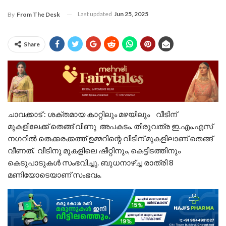
Last updated
Jun 25, 2025
By
From The Desk
Share
ചാവക്കാട് : ശക്തമായ കാറ്റിലും മഴയിലും വീടിന്
മുകളിലേക്ക് തെങ്ങ് വീണു അപകടം. തിരുവത്ര ഇ.എം.എസ്
നഗറിൽ തെക്കരക്കത്ത് ഉമ്മറിന്റെ വീടിന് മുകളിലാണ് തെങ്ങ്
വീണത്. വീടിനു മുകളിലെ ഷീറ്റിനും, കെട്ടിടത്തിനും
കെടുപാടുകൾ സംഭവിച്ചു. ബുധനാഴ്ച്ച രാത്രി 8
മണിയോടെയാണ് സംഭവം.