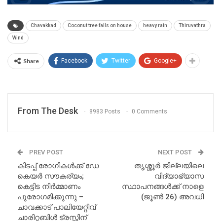
Chavakkad
Coconut tree falls on house
heavy rain
Thiruvathra
Wind
Share
Facebook
Twitter
Google+
From The Desk
8983 Posts
0 Comments
PREV POST
NEXT POST
കിടപ്പ് രോഗികൾക്ക് ഡേ
തൃശ്ശൂര്‍ ജില്ലയിലെ
കെയർ സൗകര്യം;
വിദ്യാഭ്യാസ
കെട്ടിട നിർമ്മാണം
സ്ഥാപനങ്ങള്‍ക്ക് നാളെ
പുരോഗമിക്കുന്നു –
(ജൂൺ 26) അവധി
ചാവക്കാട് പാലിയേറ്റീവ്
ചാരിറ്റബിൾ ട്രസ്റ്റിന്