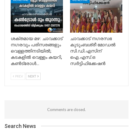
ശക്തമായ മഴ: ചാവക്കാട്
ചാവക്കാട് നഗരസഭ
നഗരവും പരിസരങ്ങളും
കുടുംബശ്രീ മോഡൽ
വെള്ളത്തിനടിയിൽ;
സി.ഡി.എസിന്
കടകളിൽ വെള്ളം കയറി,
ഐ.എസ്.ഒ
കൺട്രോൾ…
സർട്ടിഫിക്കേഷൻ
PREV
NEXT
Comments are closed.
Search News