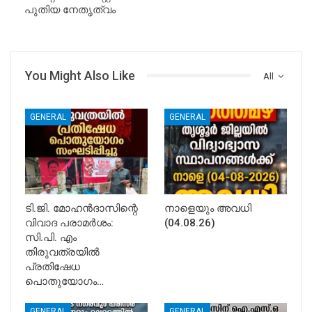
പുതിയ നേതൃത്വം
You Might Also Like
All
GENERAL
GENERAL
ടി.ജി. മോഹൻദാസിന്റെ
നാളെയും അവധി
വിവാദ പരാമർശം:
(04.08.26)
സി.പി. എം
തിരുവത്രയിൽ
പ്രതിഷേധ
പൊതുയോഗം…
GENERAL
GENERAL