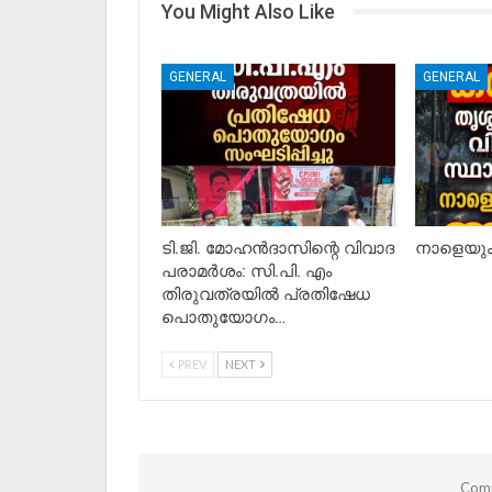
You Might Also Like
GENERAL
GENERAL
ടി.ജി. മോഹൻദാസിന്റെ വിവാദ
നാളെയും 
പരാമർശം: സി.പി. എം
തിരുവത്രയിൽ പ്രതിഷേധ
പൊതുയോഗം…
PREV
NEXT
Comm