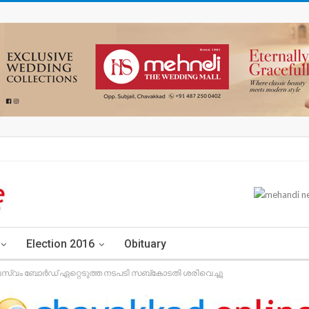
Election 2016
Obituary
േവസ്വം ബോര്‍ഡ് ഏറ്റെടുത്ത നടപടി സബ്‌കോടതി ശരിവെച്ചു