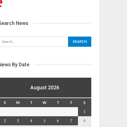
Search News
News By Date
August 2026
S
M
T
W
T
F
S
1
2
3
4
5
6
7
8