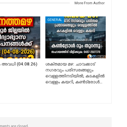
More From Author
GENERAL
അവധി (04.08.26)
ശക്തമായ മഴ: ചാവക്കാട്
നഗരവും പരിസരങ്ങളും
വെള്ളത്തിനടിയിൽ; കടകളിൽ
വെള്ളം കയറി, കൺട്രോൾ…
ents are closed.