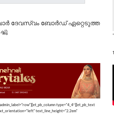
ാര്‍ ദേവസ്വം ബോര്‍ഡ് ഏറ്റെടുത്ത
്ചു
«
 admin_label=”row”][et_pb_column type=”4_4″][et_pb_text
xt_orientation=”left” text_line_height=”2.2em”