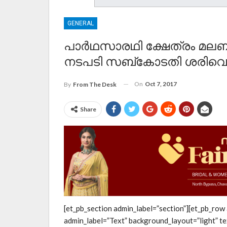
GENERAL
പാര്‍ഥസാരഥി ക്ഷേത്രം മലബ
നടപടി സബ്‌കോടതി ശരിവെച
On
Oct 7, 2017
By
From The Desk
Share
[et_pb_section admin_label=”section”][et_pb_row
admin_label=”Text” background_layout=”light” te