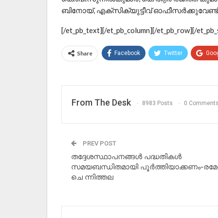
ബിനോയ്, എക്‌സിക്യുട്ടീവ് ഓഫീസര്‍ക്കുവേണ്ടി
[/et_pb_text][/et_pb_column][/et_pb_row][/et_pb_
Share
Facebook
Twitter
Goo
From The Desk
8983 Posts
0 Comment
PREV POST
തദ്ദേശസ്ഥാപനങ്ങള്‍ പദ്ധതികള്‍
സമയബന്ധിതമായി പൂര്‍ത്തിയാക്കണം-രമേ
ചെ ന്നിത്തല