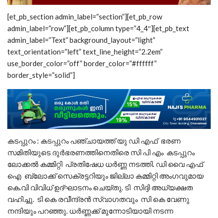
[et_pb_section admin_label=”section”][et_pb_row
admin_label=”row”][et_pb_column type=”4_4″][et_pb_text
admin_label=”Text” background_layout=”light”
text_orientation=”left” text_line_height=”2.2em”
use_border_color=”off” border_color=”#ffffff”
border_style=”solid”]
കടപ്പുറം : കടപ്പുറം പഞ്ചായത്ത് യു ഡി എഫ് ഭരണ
സമിതിയുടെ ദുർഭരണത്തിനെതിരെ സി പി എം കടപ്പുറം
ലോക്കൽ കമ്മിറ്റി പ്രതിഷേധ ധർണ്ണ നടത്തി. ഡി വൈ എഫ്
ഐ ബ്ലോക്ക് സെക്രട്ടറിയും ജില്ലാ കമ്മിറ്റി അംഗവുമായ
കെ.വി വിവിധ് ഉദ്ഘാടനം ചെയ്തു. ടി സിദ്ദി അധ്യക്ഷത
വഹിച്ചു. ടി കെ രവീന്ദ്രൻ സ്വാഗതവും സി കെ വേണു
നന്ദിയും പറഞ്ഞു. ധര്‍ണ്ണക്ക് മുന്നോടിയായി നടന്ന