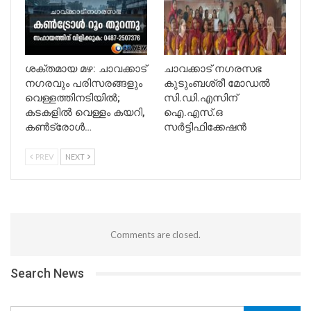
ശക്തമായ മഴ: ചാവക്കാട്
ചാവക്കാട് നഗരസഭ
നഗരവും പരിസരങ്ങളും
കുടുംബശ്രീ മോഡൽ
വെള്ളത്തിനടിയിൽ;
സി.ഡി.എസിന്
കടകളിൽ വെള്ളം കയറി,
ഐ.എസ്.ഒ
കൺട്രോൾ…
സർട്ടിഫിക്കേഷൻ
PREV
NEXT
Comments are closed.
Search News