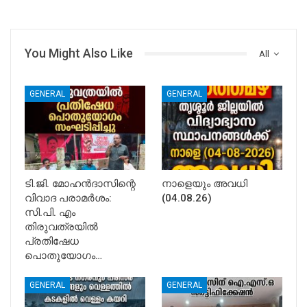
You Might Also Like
All
GENERAL
GENERAL
ടി.ജി. മോഹൻദാസിന്റെ
നാളെയും അവധി
വിവാദ പരാമർശം:
(04.08.26)
സി.പി. എം
തിരുവത്രയിൽ
പ്രതിഷേധ
പൊതുയോഗം…
GENERAL
GENERAL