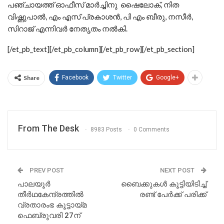
പഞ്ചായത്ത് ഓഫീസ് മാര്‍ച്ചിനു ഷൈലോക്, നിത
വിഷ്ണുപാൽ, എം എസ് പ്രകാശൻ, പി എം ബീരു, നസീർ,
സിറാജ് എന്നിവർ നേതൃതം നൽകി.
[/et_pb_text][/et_pb_column][/et_pb_row][/et_pb_section]
Share
Facebook
Twitter
Google+
From The Desk
8983 Posts
0 Comments
PREV POST
NEXT POST
പാലയൂര്‍
ബൈക്കുകള്‍ കൂട്ടിയിടിച്ച്
തീര്‍ഥകേന്ദ്രത്തില്‍
രണ്ട് പേര്‍ക്ക് പരിക്ക്
വ്രതാരംഭ കൂട്ടായ്മ
ഫെബ്രുവരി 27ന്