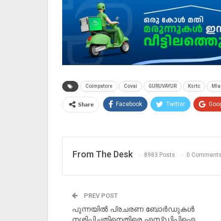
Coimpatore
Covai
GURUVAYUR
Ksrtc
Mla
Share
Facebook
Twitter
Goo
From The Desk
8983 Posts
0 Comment
PREV POST
പുന്നയിൽ പ്രചരണ ബോർഡുകൾ
നശിപ്പിച്ചതിനെതിരെ എസ്ഡിപിഐ