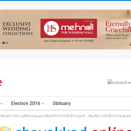
Election 2016
Obituary
ൂരിലേക്ക് നാല് പുതിയ കെഎസ്ആർടിസി സർവീസുകൾ – ആദ്യ സർവീസ് നാളെ കാല