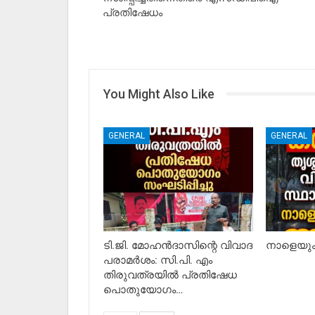
പ്രതിഷേധം
You Might Also Like
GENERAL
GENERAL
ടി.ജി. മോഹൻദാസിന്റെ വിവാദ
നാളെയും 
പരാമർശം: സി.പി. എം
തിരുവത്രയിൽ പ്രതിഷേധ
പൊതുയോഗം…