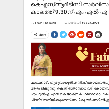
കെഎസ്ആർടിസി സർവീസു
കാലത്ത് 9.30ന് എം എൽ എ
Last updated
Feb 25, 2024
By
From The Desk
Share
ചാവക്കാട് : ഗുരുവായൂരിൽ നിന്ന് കോയമ്
ആരംഭിക്കുന്നു. കൊഴിഞ്ഞാമ്പാറ വഴി കോയമ്പ
എംഎൽഎ എൻ കെ അക്ബർ ഫ്ലാഗ് ഓഫ് ചെയ
പിന്നീട് അറിയിക്കുമെന്ന് അധികൃതർ അറിയിച്ചു