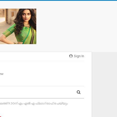
Sign In
ത്ത് 9.30ന് എം എൽ എ ഫ്ലാഗ് ഓഫ് ചെയ്യും