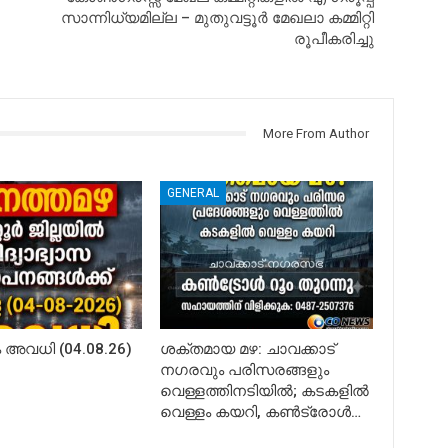
സാന്നിധ്യമില്ല – മുതുവട്ടൂർ മേഖലാ കമ്മിറ്റി
രൂപീകരിച്ചു
More From Author
GENERAL
അവധി (04.08.26)
ശക്തമായ മഴ: ചാവക്കാട്
നഗരവും പരിസരങ്ങളും
വെള്ളത്തിനടിയിൽ; കടകളിൽ
വെള്ളം കയറി, കൺട്രോൾ…