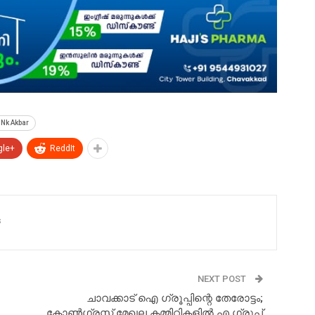
 Nk Akbar
gle+
ReddIt
s
NEXT POST
ചാവക്കാട് ഐ ഗ്രൂപ്പിന്റെ തേരോട്ടം;
കോൺഗ്രസ്സ് മേഖല കമ്മിറ്റികളിൽ എ ഗ്രൂപ്പ്‌