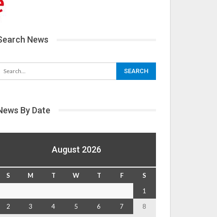
Search News
News By Date
August 2026
S
M
T
W
T
F
S
1
2
3
4
5
6
7
8