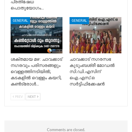
പ്രതിഷേധ
പൊതുയോഗം…
GENERAL
GENERAL
ശക്തമായ മഴ: ചാവക്കാട്
ചാവക്കാട് നഗരസഭ
നഗരവും പരിസരങ്ങളും
കുടുംബശ്രീ മോഡൽ
വെള്ളത്തിനടിയിൽ;
സി.ഡി.എസിന്
കടകളിൽ വെള്ളം കയറി,
ഐ.എസ്.ഒ
കൺട്രോൾ…
സർട്ടിഫിക്കേഷൻ
PREV
NEXT
Comments are closed.