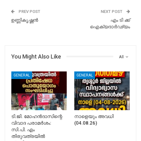
PREV POST
NEXT POST
ഉണ്ണികൃഷ്ണന്‍
എം ടി ക്ക്
ഐക്യദാർഢ്യം
You Might Also Like
All
GENERAL
GENERAL
ടി.ജി. മോഹൻദാസിന്റെ
നാളെയും അവധി
വിവാദ പരാമർശം:
(04.08.26)
സി.പി. എം
തിരുവത്രയിൽ