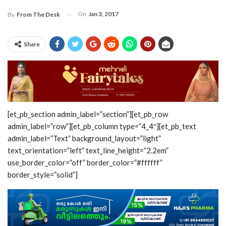
On
Jan 3, 2017
By
From The Desk
Share
[et_pb_section admin_label=”section”][et_pb_row
admin_label=”row”][et_pb_column type=”4_4″][et_pb_text
admin_label=”Text” background_layout=”light”
text_orientation=”left” text_line_height=”2.2em”
use_border_color=”off” border_color=”#ffffff”
border_style=”solid”]