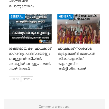
പ്രതിഷേധ
പൊതുയോഗം…
GENERAL
GENERAL
ശക്തമായ മഴ: ചാവക്കാട്
ചാവക്കാട് നഗരസഭ
നഗരവും പരിസരങ്ങളും
കുടുംബശ്രീ മോഡൽ
വെള്ളത്തിനടിയിൽ;
സി.ഡി.എസിന്
കടകളിൽ വെള്ളം കയറി,
ഐ.എസ്.ഒ
കൺട്രോൾ…
സർട്ടിഫിക്കേഷൻ
PREV
NEXT
Comments are closed.