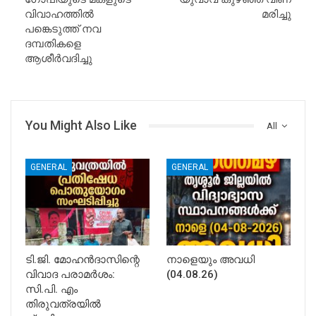
വിവാഹത്തിൽ
മരിച്ചു
പങ്കെടുത്ത് നവ
ദമ്പതികളെ
ആശീർവദിച്ചു
You Might Also Like
All
GENERAL
GENERAL
ടി.ജി. മോഹൻദാസിന്റെ
നാളെയും അവധി
വിവാദ പരാമർശം:
(04.08.26)
സി.പി. എം
തിരുവത്രയിൽ