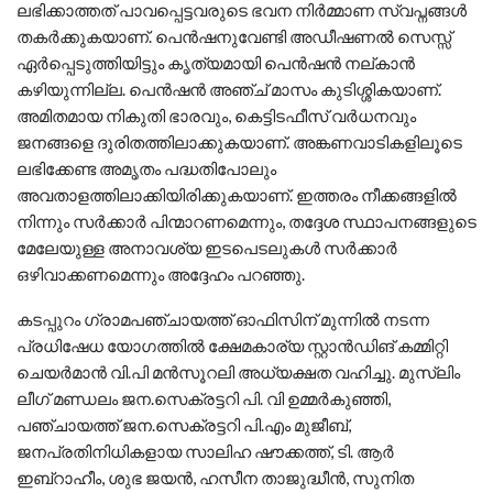
ലഭിക്കാത്തത് പാവപ്പെട്ടവരുടെ ഭവന നിർമ്മാണ സ്വപ്നങ്ങൾ
തകർക്കുകയാണ്. പെൻഷനുവേണ്ടി അഡീഷണൽ സെസ്സ്
ഏർപ്പെടുത്തിയിട്ടും കൃത്യമായി പെൻഷൻ നല്കാൻ
കഴിയുന്നില്ല. പെൻഷൻ അഞ്ച് മാസം കുടിശ്ശികയാണ്.
അമിതമായ നികുതി ഭാരവും, കെട്ടിടഫീസ് വർധനവും
ജനങ്ങളെ ദുരിതത്തിലാക്കുകയാണ്. അങ്കണവാടികളിലൂടെ
ലഭിക്കേണ്ട അമൃതം പദ്ധതിപോലും
അവതാളത്തിലാക്കിയിരിക്കുകയാണ്. ഇത്തരം നീക്കങ്ങളിൽ
നിന്നും സർക്കാർ പിന്മാറണമെന്നും, തദ്ദേശ സ്ഥാപനങ്ങളുടെ
മേലേയുള്ള അനാവശ്യ ഇടപെടലുകൾ സർക്കാർ
ഒഴിവാക്കണമെന്നും അദ്ദേഹം പറഞ്ഞു.
കടപ്പുറം ഗ്രാമപഞ്ചായത്ത് ഓഫിസിന് മുന്നിൽ നടന്ന
പ്രധിഷേധ യോഗത്തിൽ ക്ഷേമകാര്യ സ്റ്റാൻഡിങ് കമ്മിറ്റി
ചെയർമാൻ വി.പി മൻസൂറലി അധ്യക്ഷത വഹിച്ചു. മുസ്‌ലിം
ലീഗ് മണ്ഡലം ജന.സെക്രട്ടറി പി. വി ഉമ്മർകുഞ്ഞി,
പഞ്ചായത്ത് ജന.സെക്രട്ടറി പി.എം മുജീബ്,
ജനപ്രതിനിധികളായ സാലിഹ ഷൗക്കത്ത്, ടി. ആർ
ഇബ്റാഹീം, ശുഭ ജയൻ, ഹസീന താജുദ്ധീൻ, സുനിത