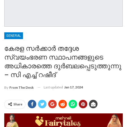
GENERAL
കേരള സർക്കാർ തദ്ദേശ
സ്വയംഭരണ സ്ഥാപനങ്ങളുടെ
അധികാരത്തെ ദുർബലപ്പെടുത്തുന്നു
– സി എച്ച് റഷീദ്
Last updated
Jan 17, 2024
By
From The Desk
Share