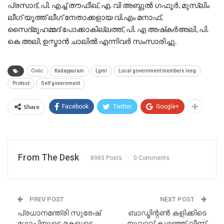
പ്രസാദ്, പി. എച്ച് തൗഫീഖ്, എ. വി അബ്ദുൽ ഗഫൂർ, മുസ്‌ലിം
ലീഗ് യൂത്ത് ലീഗ് നേതാക്കളായ വി.എം മനാഫ്,
സൈദ്മുഹമ്മദ് പോക്കാകില്ലത്ത്, പി. എ അഷ്‌കർഅലി, പി.
കെ അലി, ഉസ്മാൻ ചാലിൽ എന്നിവർ സംസാരിച്ചു.
Civic
Kadappuram
Lgml
Local government members leeg
Protest
Self government
Share
Facebook
Twitter
Google+
From The Desk
8983 Posts
0 Comments
PREV POST
NEXT POST
പ്രധാനമന്ത്രി സുരേഷ്
ബാഡ്മിന്റൺ കളിക്കിടെ
ഗോപിയുടെ മകളുടെ
യുവാവ് കുഴഞ്ഞ് വീണ്