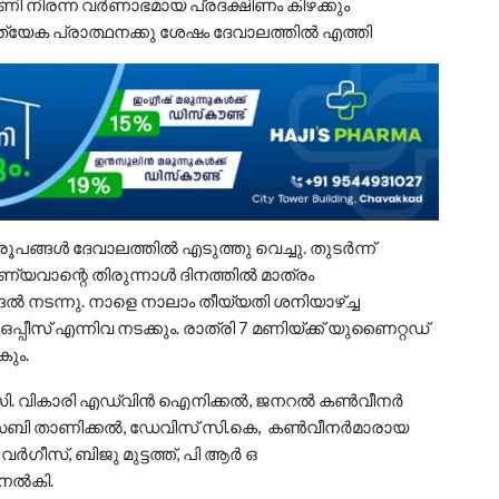
 നിരന്ന വർണാഭമായ പ്രദക്ഷിണം കിഴക്കും
രത്യേക പ്രാത്ഥനക്കു ശേഷം ദേവാലത്തിൽ എത്തി
പങ്ങൾ ദേവാലത്തിൽ എടുത്തു വെച്ചു. തുടർന്ന്
ുണ്യവാന്റെ തിരുന്നാൾ ദിനത്തിൽ മാത്രം
്ങൽ നടന്നു. നാളെ നാലാം തീയ്യതി ശനിയാഴ്ച്ച
 ഒപ്പീസ് എന്നിവ നടക്കും. രാത്രി 7 മണിയ്ക്ക് യുണൈറ്റഡ്
കും.
 അസി. വികാരി എഡ്‌വിൻ ഐനിക്കൽ, ജനറൽ കൺവീനർ
ി, സെബി താണിക്കൽ, ഡേവിസ് സി.കെ, കൺവീനർമാരായ
ർഗീസ്, ബിജു മുട്ടത്ത്, പി ആർ ഒ
 നൽകി.