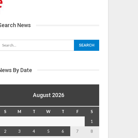
Search News
News By Date
August 2026
S
M
T
W
T
F
S
1
2
3
4
5
6
7
8