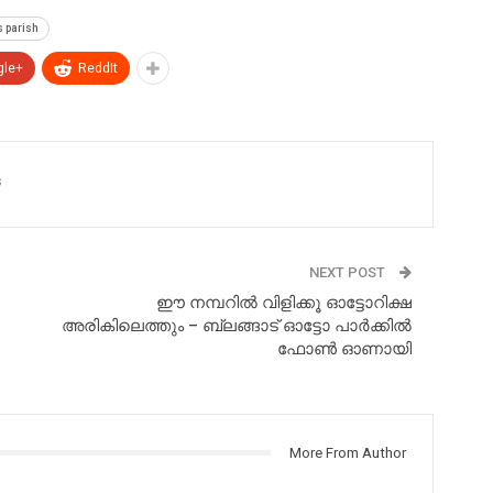
s parish
gle+
ReddIt
s
NEXT POST
ഈ നമ്പറിൽ വിളിക്കൂ ഓട്ടോറിക്ഷ
അരികിലെത്തും – ബ്ലങ്ങാട് ഓട്ടോ പാർക്കിൽ
ഫോൺ ഓണായി
More From Author