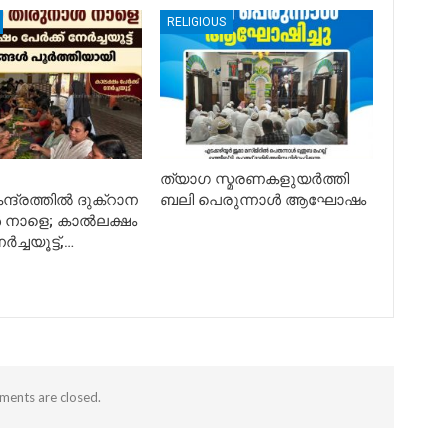
RELIGIOUS
ത്യാഗ സ്മരണകളുയർത്തി
ന്ദ്രത്തിൽ ദുക്റാന
ബലി പെരുന്നാൾ ആഘോഷം
 നാളെ; കാൽലക്ഷം
ർച്ചയൂട്ട്,…
ents are closed.