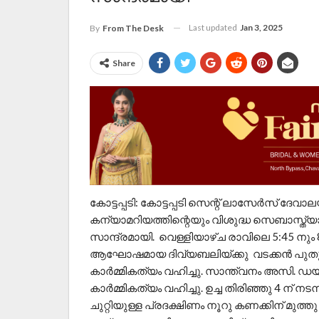
Last updated
Jan 3, 2025
By
From The Desk
Share
കോട്ടപ്പടി: കോട്ടപ്പടി സെന്റ് ലാസേർസ് ദേവ
കന്യാമറിയത്തിന്റെയും വിശുദ്ധ സെബാസ്ത്യ
സാന്ദ്രമായി. വെള്ളിയാഴ്ച രാവിലെ 5:45 നും 8
ആഘോഷമായ ദിവ്യബലിയ്ക്കു വടക്കൻ പുതുക്
കാർമ്മികത്യം വഹിച്ചു. സാന്ത്വനം അസി.
കാർമ്മികത്യം വഹിച്ചു. ഉച്ച തിരിഞ്ഞു 4 ന് ന
ചുറ്റിയുള്ള പ്രദക്ഷിണം നൂറു കണക്കിന് മ