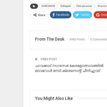
GURUVAYUR
Kottapadi
Palli perunnal
St lazer
Share
Facebook
Twitter
Goo
From The Desk
8983 Posts
0 Comment
PREV POST
ചാവക്കാട് നഗരസഭ കേരളോത്സവത്തിൽ
ഓവറോൾ നേടി ക്രെസെന്റ് ചീനിച്ചുവട്
You Might Also Like