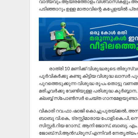
വാദ്യവും ആയിരത്തോളം വിശ്വാസികളും അണി
പടിഞ്ഞാറും ഉള്ള മാതാവിന്റെ കപ്പേളയിൽ പ്
രാത്രി 10 മണിക്ക് വിശുദ്ധരുടെ തിരുസ്വരൂ
പൂർവികർക്കു കണ്ടു കിട്ടിയ വിശുദ്ധ ലാസർ പ
പുറത്തെടുക്കുന്ന വിശുദ്ധ രൂപം തൊട്ടു വണങ
മരിച്ചവർക്കു വേണ്ടിയുള്ള പരിശുദ്ധ കുർബ്ബാന,
ക്ലബ്ബ് സ്പോൺസർ ചെയ്ത ഗാനമേളയുണ്ടാ
വികാരി റവ.ഫാ ഷാജി കൊച്ചുപുരയ്‌ക്കൽ,
ബാബു വി.കെ, ട്രസ്റ്റിമാരായ പോളി.കെ.പ
സിസ്റ്റർ.റിയ റോസ്, ആനി ജോസ്, ബാബു. എം. വ
ജോബ്.സി.ആൻഡ്രൂസ് എന്നിവർ നേതൃത്യം