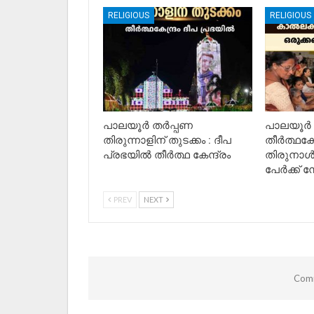
RELIGIOUS
RELIGIOUS
പാലയൂർ തർപ്പണ
പാലയൂർ
തിരുന്നാളിന് തുടക്കം : ദീപ
തീർത്ഥകേ
പ്രഭയിൽ തീർത്ഥ കേന്ദ്രം
തിരുനാൾ
പേർക്ക് നേ
PREV
NEXT
Comm