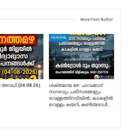
More From Author
GENERAL
അവധി (04.08.26)
ശക്തമായ മഴ: ചാവക്കാട്
നഗരവും പരിസരങ്ങളും
വെള്ളത്തിനടിയിൽ; കടകളിൽ
വെള്ളം കയറി, കൺട്രോൾ…