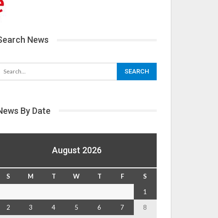
Search News
News By Date
August 2026
S
M
T
W
T
F
S
1
2
3
4
5
6
7
8