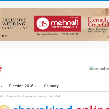
Election 2016
Obituary
 നിലപാട് പ്രതിഷേധാർഹം – മുസ്ലിം ലീഗ്