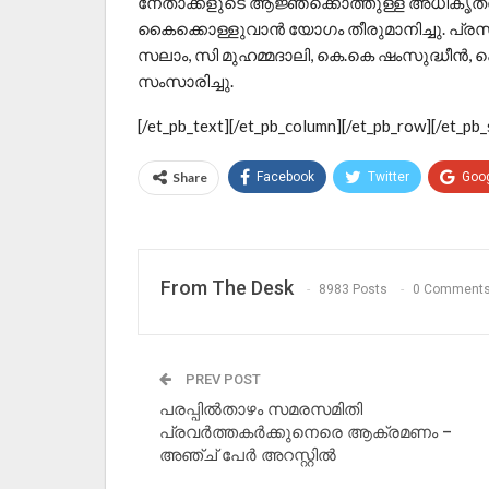
നേതാക്കളുടെ ആജ്ഞക്കൊത്തുള്ള അധികൃത
കൈക്കൊള്ളുവാൻ യോഗം തീരുമാനിച്ചു. പ്രസി
സലാം, സി മുഹമ്മദാലി, കെ.കെ ഷംസുദ്ധീ
സംസാരിച്ചു.
[/et_pb_text][/et_pb_column][/et_pb_row][/et_pb_
Share
Facebook
Twitter
Goo
From The Desk
8983 Posts
0 Comment
PREV POST
പരപ്പില്‍താഴം സമരസമിതി
പ്രവര്‍ത്തകര്‍ക്കുനെരെ ആക്രമണം –
അഞ്ച് പേര്‍ അറസ്റ്റില്‍