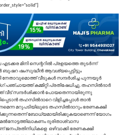
rder_style=”solid”]
എടക്കര മിനി സെന്ററിൽ പ്രളയത്തെ തുടർന്ന്
ബുഷറ ഷംസുദ്ധീൻ ആവശ്യപ്പെട്ടിട്ടും
ി നേതാവുമൊത്ത് വീടുകൾ സന്ദർശിച്ച പുന്നയൂർ
 പഞ്ചായത്ത് കമ്മിറ്റി പ്രതിഷേധിച്ചു. തഹസിൽദാർ
് വീട് സന്ദർശിക്കാൻ പോയതെന്നായിരുന്നു
ിപ്പെടാൻ തഹസിൽദാറെ വിളിച്ചപ്പോൾ താൻ
ശനമെന്ന മറുപടിയിലൂടെ തഹസിൽദാറും ഭരണകക്ഷി
ക്കുന്നതെന്ന് ബോധ്യമായിരിക്കുകയാണെന്ന് യോഗം
െ മേൽനോട്ടത്തിലാകണം ദുരിതാശ്വാസ
ണ് ജനപ്രതിനിധികളെ ഒഴിവാക്കി ഭരണകക്ഷി