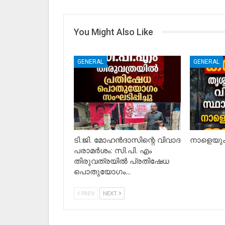
You Might Also Like
GENERAL
GENERAL
ടി.ജി. മോഹൻദാസിന്റെ വിവാദ
നാളെയും 
പരാമർശം: സി.പി. എം
തിരുവത്രയിൽ പ്രതിഷേധ
പൊതുയോഗം…
PREV
NEXT