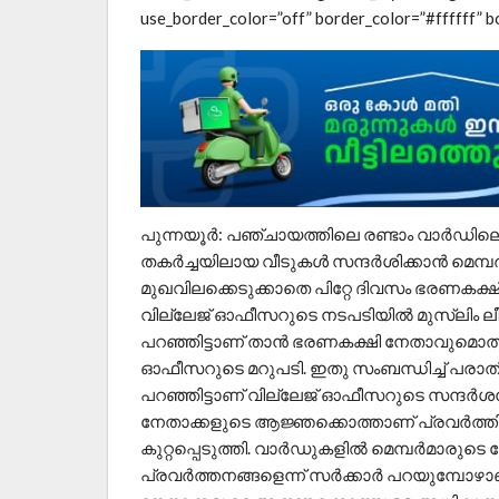
use_border_color=”off” border_color=”#ffffff” bo
പുന്നയൂർ: പഞ്ചായത്തിലെ രണ്ടാം വാർഡിലെ 
തകർച്ചയിലായ വീടുകൾ സന്ദർശിക്കാൻ മെമ്പർ 
മുഖവിലക്കെടുക്കാതെ പിറ്റേ ദിവസം ഭരണകക്ഷ
വില്ലേജ് ഓഫീസറുടെ നടപടിയിൽ മുസ്ലിം ലീഗ്
പറഞ്ഞിട്ടാണ് താൻ ഭരണകക്ഷി നേതാവുമൊത്ത
ഓഫീസറുടെ മറുപടി. ഇതു സംബന്ധിച്ച് പരാത
പറഞ്ഞിട്ടാണ് വില്ലേജ് ഓഫീസറുടെ സന്ദർ
നേതാക്കളുടെ ആജ്ഞക്കൊത്താണ് പ്രവർത്തി
കുറ്റപ്പെടുത്തി. വാർഡുകളിൽ മെമ്പർമാരുട
പ്രവർത്തനങ്ങളെന്ന് സർക്കാർ പറയുമ്പോഴാ