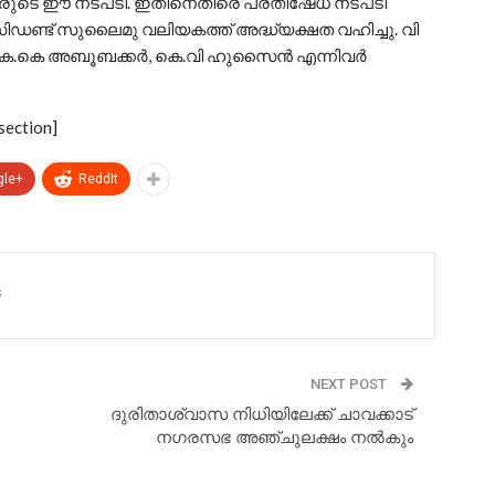
രുടെ ഈ നടപടി. ഇതിനെതിരെ പ്രതിഷേധ നടപടി
ഡണ്ട് സുലൈമു വലിയകത്ത് അദ്ധ്യക്ഷത വഹിച്ചു. വി
ൻ, കെ.കെ അബൂബക്കർ, കെ.വി ഹുസൈൻ എന്നിവർ
section]
gle+
ReddIt
s
NEXT POST
ദുരിതാശ്വാസ നിധിയിലേക്ക് ചാവക്കാട്
നഗരസഭ അഞ്ചുലക്ഷം നല്‍കും