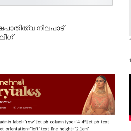
പാതിത്വ നിലപാട്
ലീഗ്
«
 admin_label=”row”][et_pb_column type=”4_4″][et_pb_text
xt_orientation=”left” text_line_height=”2.1em”