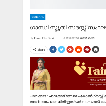
GENERAL
ഗാന്ധി സ്മൃതി സദസ്സ് സംഘടിപ
Last updated
Oct 2, 2024
By
From The Desk
Share
ചാവക്കാട് : ചാവക്കാട് മണ്ഡലം കോൺഗ്രസ്സ് 
ജന്മദിനവും, ഗാന്ധിജി ഇന്ത്യൻ നാഷണൽ കോ