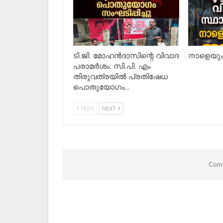
ടി.ജി. മോഹൻദാസിന്റെ വിവാദ
നാളെയും 
പരാമർശം: സി.പി. എം
തിരുവത്രയിൽ പ്രതിഷേധ
പൊതുയോഗം…
PREV
NEXT
Comm