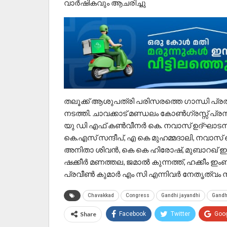
വാർഷികവും ആചരിച്ചു
തലൂക്ക് ആശുപത്രി പരിസരത്തെ ഗാന്ധി പ്രതിമക
നടത്തി. ചാവക്കാട് മണ്ഡലം കോൺഗ്രസ്സ് പ്
യു ഡി എഫ് കൺവീനർ കെ. നവാസ് ഉദ്ഘാടനം ച
കെ.എസ് സന്ദീപ്, എ കെ മുഹമ്മദാലി, നവാസ് 
അനിതാ ശിവൻ, കെ കെ ഹിരോഷ്, മുബാറഖ് ഇം
ഷക്കീർ മണത്തല, ജമാൽ കുന്നത്ത്, ഹക്കീം ഇം
പ്രവീൺ കുമാർ എം സി എന്നിവർ നേതൃത്വം 
Chavakkad
Congress
Gandhi jayandhi
Gandh
Share
Facebook
Twitter
Goo