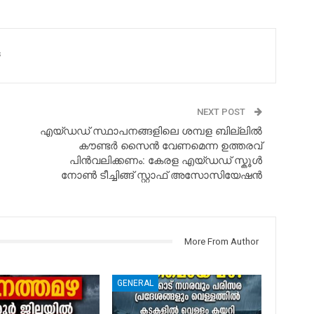
s
NEXT POST
എയ്ഡഡ് സ്ഥാപനങ്ങളിലെ ശമ്പള ബില്ലിൽ
കൗണ്ടർ സൈൻ വേണമെന്ന ഉത്തരവ്
പിൻവലിക്കണം: കേരള എയ്ഡഡ് സ്കൂൾ
നോൺ ടീച്ചിങ്ങ് സ്റ്റാഫ് അസോസിയേഷൻ
More From Author
GENERAL