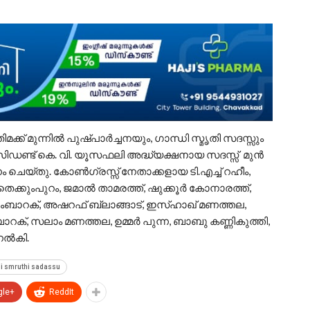
്ക് മുന്നിൽ പുഷ്പാർച്ചനയും, ഗാന്ധി സ്മൃതി സദസ്സും
രസിഡണ്ട് കെ. വി. യൂസഫലി അദ്ധ്യക്ഷനായ സദസ്സ് മുൻ
െയ്തു. കോൺഗ്രസ്സ് നേതാക്കളായ ടി.എച്ച് റഹീം,
തെക്കുംപുറം, ജമാൽ താമരത്ത്, ഷുക്കൂർ കോനാരത്ത്,
ബാറക്, അഷറഫ് ബ്ലാങ്ങാട്, ഇസ്ഹാഖ് മണത്തല,
ബാറക്, സലാം മണത്തല, ഉമ്മർ പുന്ന, ബാബു കണ്ണികുത്തി,
നൽകി.
i smruthi sadassu
gle+
ReddIt