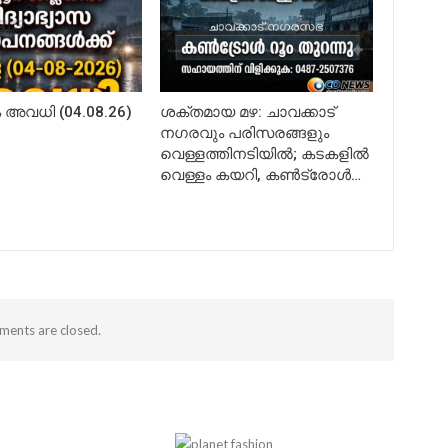
അവധി (04.08.26)
ശക്തമായ മഴ: ചാവക്കാട്
നഗരവും പരിസരങ്ങളും
വെള്ളത്തിനടിയിൽ; കടകളിൽ
വെള്ളം കയറി, കൺട്രോൾ…
ents are closed.