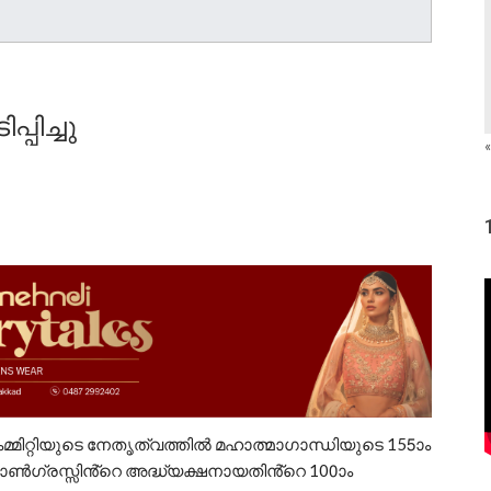
്പിച്ചു
«
കമ്മിറ്റിയുടെ നേതൃത്വത്തിൽ മഹാത്മാഗാന്ധിയുടെ 155ാം
ൺഗ്രസ്സിൻ്റെ അദ്ധ്യക്ഷനായതിൻ്റെ 100ാം