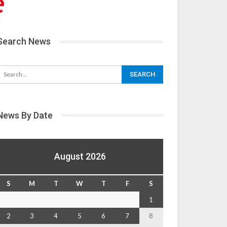
Search News
News By Date
August 2026
S
M
T
W
T
F
S
1
2
3
4
5
6
7
8