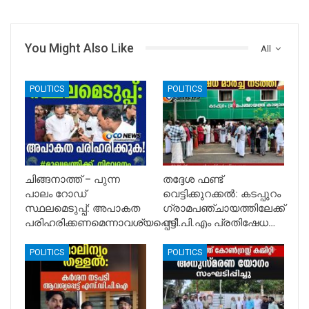
You Might Also Like
All
POLITICS
POLITICS
ചിങ്ങനാത്ത് – പുന്ന
തദ്ദേശ ഫണ്ട്
പാലം റോഡ്
വെട്ടിക്കുറക്കൽ: കടപ്പുറം
സ്ഥലമെടുപ്പ്: അപാകത
ഗ്രാമപഞ്ചായത്തിലേക്ക്
പരിഹരിക്കണമെന്നാവശ്യപ്പെട്ട്…
സി.പി.എം പ്രതിഷേധ…
POLITICS
POLITICS