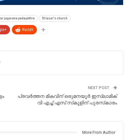
yur jagarana padayathra
St laser's church
gle+
ReddIt
s
NEXT POST
ളം
പ്രവർത്തന മികവിന് ഒരുമനയൂർ ഇസ്ലാമിക്‌
വി എച്ച് എസ് സ്‌കൂളിന് പുരസ്‌കാരം
More From Author