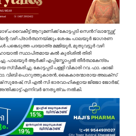
ാഴ്ച വൈകീട്ട് ആറുമണിക്ക് കോട്ടപ്പടി സെൻറ് ലാസ്സേഴ്സ്
ന്റെ വഴി പ്രാർത്ഥനയ്ക്കും ശേഷം പാലയൂർ ജാഗരണ
പങ്കെടുത്ത പദയാത്ര മമ്മിയൂർ, മുതുവട്ടൂർ വഴി
്ലീഹായാൽ സ്ഥാപിതമായ കൽ കുരിശിൽ തിരി
ു. പാലയൂർ ആർക്കി എപ്പിസ്കോപ്പൽ തീർത്ഥകേന്ദ്രം
സ്വീകരിച്ചു. കോട്ടപ്പടി പള്ളി വികാരി റവ. ഫാ. ഷാജി
വ. ഫാ. വിബി പൊറുത്തുകാരൻ, കൈകാരന്മാരായ അലക്സ്
ീഷ് സുരേഷ്, സി എൽ സി ഭാരവാഹികളായ ജിജോ ജോർജ്,
തിക്കാട്ട് എന്നിവർ നേതൃത്വം നൽകി.