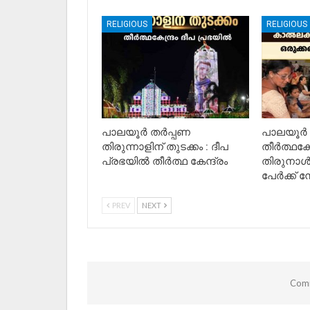
RELIGIOUS
RELIGIOUS
പാലയൂർ തർപ്പണ
പാലയൂർ
തിരുന്നാളിന് തുടക്കം : ദീപ
തീർത്ഥകേ
പ്രഭയിൽ തീർത്ഥ കേന്ദ്രം
തിരുനാൾ
പേർക്ക് നേ
PREV
NEXT
Comm