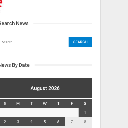
Search News
News By Date
August 2026
S
M
T
W
T
F
S
1
2
3
4
5
6
7
8