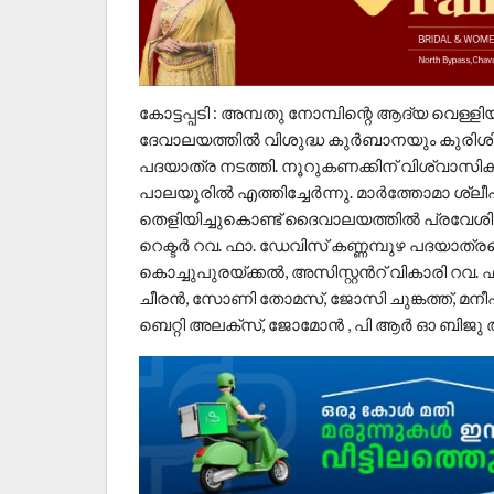
കോട്ടപ്പടി : അമ്പതു നോമ്പിന്റെ ആദ്യ വെള്ളിയ
ദേവാലയത്തിൽ വിശുദ്ധ കുർബാനയും കുരിശി
പദയാത്ര നടത്തി. നൂറുകണക്കിന് വിശ്വാസികൾ 
പാലയൂരിൽ എത്തിച്ചേർന്നു. മാർത്തോമാ ശ
തെളിയിച്ചുകൊണ്ട് ദൈവാലയത്തിൽ പ്രവേശിച്ച
റെക്ടർ റവ. ഫാ. ഡേവിസ് കണ്ണമ്പുഴ പദയാത്രയെ 
കൊച്ചുപുരയ്ക്കൽ, അസിസ്റ്റൻറ് വികാരി റ
ചീരൻ, സോണി തോമസ്, ജോസി ചുങ്കത്ത്, മന
ബെറ്റി അലക്സ്, ജോമോൻ , പി ആർ ഓ ബിജു അന്