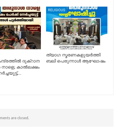
RELIGIOUS
ത്യാഗ സ്മരണകളുയർത്തി
ന്ദ്രത്തിൽ ദുക്റാന
ബലി പെരുന്നാൾ ആഘോഷം
 നാളെ; കാൽലക്ഷം
ർച്ചയൂട്ട്,…
ents are closed.