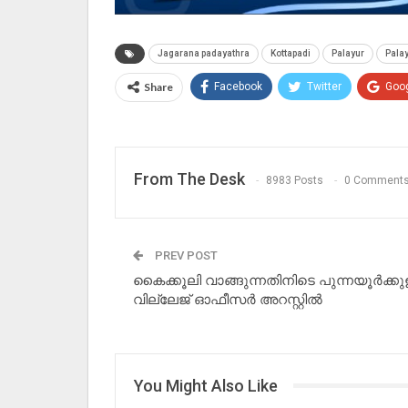
Jagarana padayathra
Kottapadi
Palayur
Pala
Share
Facebook
Twitter
Goo
From The Desk
8983 Posts
0 Comment
PREV POST
കൈക്കൂലി വാങ്ങുന്നതിനിടെ പുന്നയൂർക്കു
വില്ലേജ് ഓഫീസർ അറസ്റ്റിൽ
You Might Also Like