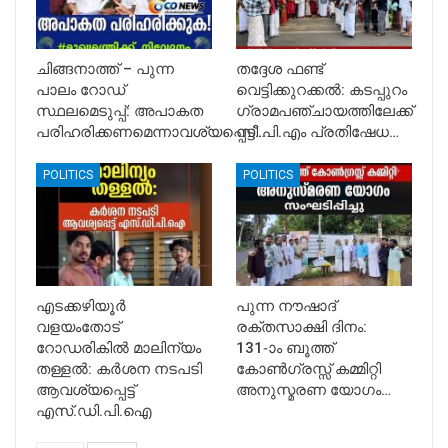
ചിങ്ങനാത്ത് – പുന്ന
തദ്ദേശ ഫണ്ട്
പാലം റോഡ്
വെട്ടിക്കുറക്കൽ: കടപ്പുറം
സ്ഥലമെടുപ്പ്: അപാകത
ഗ്രാമപഞ്ചായത്തിലേക്ക്
പരിഹരിക്കണമെന്നാവശ്യപ്പെട്ട്…
സി.പി.എം പ്രതിഷേധ…
POLITICS
POLITICS
എടക്കഴിയൂർ
പുന്ന നൗഷാദ്
വളയംതോട്
രക്തസാക്ഷി ദിനം:
റോഡരികിൽ മാലിന്യം
131-ാം ബൂത്ത്
തള്ളൽ: കർശന നടപടി
കോൺഗ്രസ്സ് കമ്മിറ്റി
ആവശ്യപ്പെട്ട്
അനുസ്മരണ യോഗം…
എസ്.ഡി.പി.ഐ