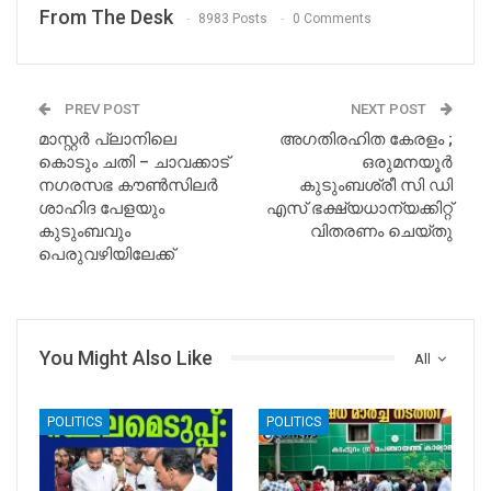
From The Desk
8983 Posts
0 Comments
PREV POST
NEXT POST
മാസ്റ്റർ പ്ലാനിലെ
അഗതിരഹിത കേരളം ;
കൊടും ചതി – ചാവക്കാട്
ഒരുമനയൂർ
നഗരസഭ കൗൺസിലർ
കുടുംബശ്രീ സി ഡി
ശാഹിദ പേളയും
എസ് ഭക്ഷ്യധാന്യക്കിറ്റ്
കുടുംബവും
വിതരണം ചെയ്തു
പെരുവഴിയിലേക്ക്
You Might Also Like
All
POLITICS
POLITICS