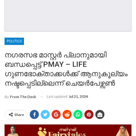
POLITICS
നഗരസഭ മാസ്റ്റർ പ്ലാനുമായി
ബന്ധപ്പെട്ട് PMAY – LIFE
ഗുണഭോക്താക്കൾക്ക് ആനുകൂല്യം
നഷ്ടപ്പെടില്ലെന്ന് ചെയർപേഴ്സൺ
Last updated
Jul 21, 2024
By
From The Desk
Share