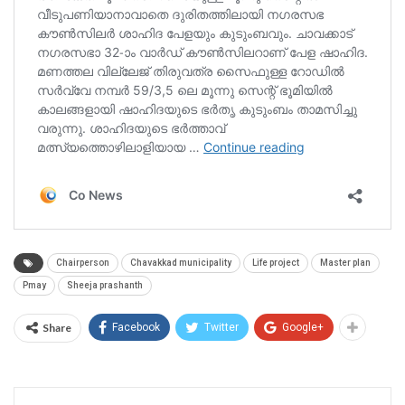
Chairperson
Chavakkad municipality
Life project
Master plan
Pmay
Sheeja prashanth
Share
Facebook
Twitter
Google+