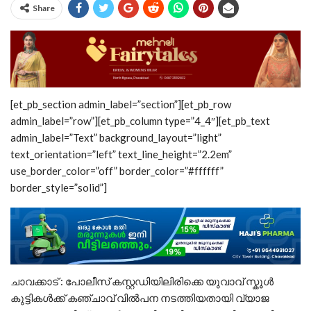
Share
[et_pb_section admin_label=”section”][et_pb_row
admin_label=”row”][et_pb_column type=”4_4″][et_pb_text
admin_label=”Text” background_layout=”light”
text_orientation=”left” text_line_height=”2.2em”
use_border_color=”off” border_color=”#ffffff”
border_style=”solid”]
ചാവക്കാട് : പോലീസ് കസ്റ്റഡിയിലിരിക്കെ യുവാവ് സ്കൂള്‍
കുട്ടികള്‍ക്ക് കഞ്ചാവ് വില്‍പന നടത്തിയതായി വ്യാജ