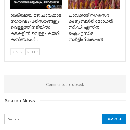
ശക്തമായ മഴ: ചാവക്കാട്
ചാവക്കാട് നഗരസഭ
നഗരവും പരിസരങ്ങളും
കുടുംബശ്രീ മോഡൽ
വെള്ളത്തിനടിയിൽ;
സി.ഡി.എസിന്
കടകളിൽ വെള്ളം കയറി,
ഐ.എസ്.ഒ
കൺട്രോൾ…
സർട്ടിഫിക്കേഷൻ
PREV
NEXT
Comments are closed.
Search News