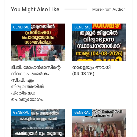
You Might Also Like
More From Author
GENERAL
GENERAL
ടി.ജി. മോഹൻദാസിന്റെ
നാളെയും അവധി
വിവാദ പരാമർശം:
(04.08.26)
സി.പി. എം
തിരുവത്രയിൽ
പ്രതിഷേധ
പൊതുയോഗം…
GENERAL
GENERAL