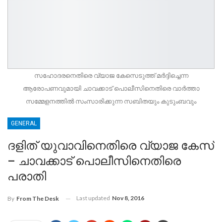
സഹോദരനെതിരെ വ്യാജ കേസെടുത്ത് മര്‍ദ്ദിച്ചെന്ന
ആരോപണവുമായി ചാവക്കാട് പൊലീസിനെതിരെ വാര്‍ത്താ
സമ്മേളനത്തില്‍ സംസാരിക്കുന്ന സബിതയും കുടുംബവും
GENERAL
ദളിത്‌ യുവാവിനെതിരെ വ്യാജ കേസ്
– ചാവക്കാട് പൊലീസിനെതിരെ
പരാതി
Last updated
Nov 8, 2016
By
From The Desk