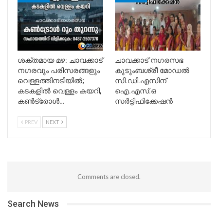
ശക്തമായ മഴ: ചാവക്കാട്
ചാവക്കാട് നഗരസഭ
നഗരവും പരിസരങ്ങളും
കുടുംബശ്രീ മോഡൽ
വെള്ളത്തിനടിയിൽ;
സി.ഡി.എസിന്
കടകളിൽ വെള്ളം കയറി,
ഐ.എസ്.ഒ
കൺട്രോൾ…
സർട്ടിഫിക്കേഷൻ
PREV
NEXT
Comments are closed.
Search News