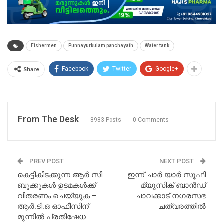
Fishermen
Punnayurkulam panchayath
Water tank
Share
Facebook
Twitter
Google+
From The Desk
8983 Posts
0 Comments
PREV POST
NEXT POST
കെട്ടികിടക്കുന്ന ആർ സി
ഇന്ന് ചാർ യാർ സൂഫി
ബുക്കുകൾ ഉടമകൾക്ക്
മ്യൂസിക് ബാൻഡ്
വിതരണം ചെയ്യുക –
ചാവക്കാട് നഗരസഭ
ആർ.ടി.ഒ ഓഫീസിന്
ചത്വരത്തിൽ
മുന്നിൽ പ്രതിഷേധ