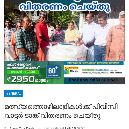
GENERAL
മത്സ്യത്തൊഴിലാളികൾക്ക് പിവിസി
വാട്ടർ ടാങ്ക് വിതരണം ചെയ്തു
Last updated
Feb 18, 2025
By
From The Desk