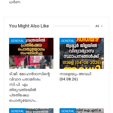
ധർണ
You Might Also Like
All
GENERAL
GENERAL
ടി.ജി. മോഹൻദാസിന്റെ
നാളെയും അവധി
വിവാദ പരാമർശം:
(04.08.26)
സി.പി. എം
തിരുവത്രയിൽ
പ്രതിഷേധ
പൊതുയോഗം…
GENERAL
GENERAL