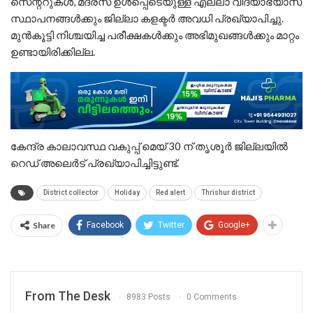
സെന്ററുകള്‍, മദ്രസ ഉള്‍പ്പെടെയുള്ള എല്ലാ വിദ്യാഭ്യാസ
സ്ഥാപനങ്ങള്‍ക്കും ജില്ലാ കളക്ടർ അവധി പ്രഖ്യാപിച്ചു.
മുന്‍കൂട്ടി നിശ്ചയിച്ച പരീക്ഷകള്‍ക്കും അഭിമുഖങ്ങള്‍ക്കും മാറ്റം
ഉണ്ടായിരിക്കില്ല.
കേന്ദ്ര കാലാവസ്ഥ വകുപ്പ് മെയ്‌ 30 ന് തൃശൂർ ജില്ലയിൽ
റെഡ് അലെർട് പ്രഖ്യാപിച്ചിട്ടുണ്ട്.
District collector
Holiday
Red alert
Thrishur district
Share
Facebook
Twitter
Google+
From The Desk
8983 Posts
0 Comments