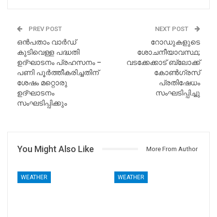
PREV POST
NEXT POST
ഒൻപതാം വാർഡ്‌
റോഡുകളുടെ
കുടിവെള്ള പദ്ധതി
ശോചനീയാവസ്ഥ;
ഉദ്ഘാടനം പ്രഹസനം –
വടക്കേക്കാട് ബ്ലോക്ക്
പണി പൂർത്തീകരിച്ചതിന്
കോൺഗ്രസ്‌
ശേഷം മറ്റൊരു
പ്രതിഷേധം
ഉദ്ഘാടനം
സംഘടിപ്പിച്ചു
സംഘടിപ്പിക്കും
You Might Also Like
More From Author
WEATHER
WEATHER