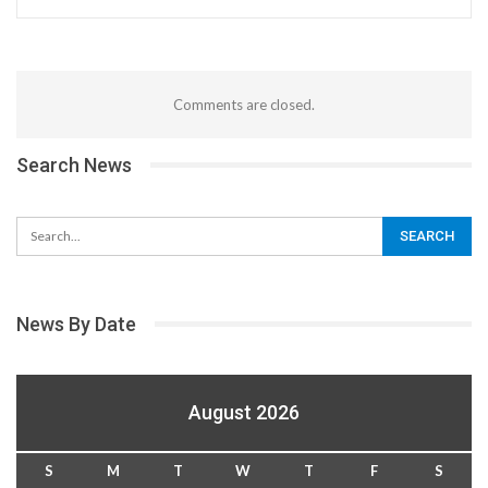
Comments are closed.
Search News
News By Date
August 2026
S
M
T
W
T
F
S