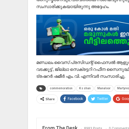
സംസാരിക്കുകയായിരുന്നു അദ്ദേഹം.
മണ്ഡലം വൈസ് പ്രസിഡന്റ് ഫൈസൽ ആളൂർ അധ
വടക്കൂട്ട് , ജില്ലാ സെക്രട്ടറി റഫീന സൈനുദ്
ട്രഷറർ ഷമീർ എം. വി. എന്നിവർ സംസാരിച്ചു.
commemoration
K s shan
Manaloor
Martyre
Share
Facebook
Twitter
Goo
From The Desk
8983 Posts
0 Comment