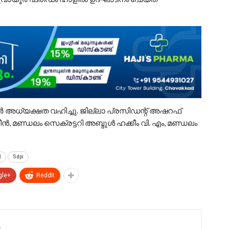
്യക്ഷത വഹിച്ചു. ജില്ലാ പ്രസിഡന്റ് അഷറഫ്
ധീൻ, മണ്ഡലം സെക്രട്ടറി അബ്ദുൾ ഹക്കീം വി. എം, മണ്ഡലം
d
Sdpi
gle+
ReddIt
s