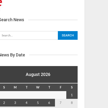
Search News
News By Date
August 2026
S
M
T
W
T
F
S
1
2
3
4
5
6
7
8