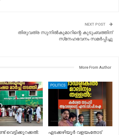
NEXT POST
തിരുവത്ര സുനില്‍കുമാറിന്റെ കുടുംബത്തിന്
സ്‌നേഹഭവനം സമര്‍പ്പിച്ചു
More From Author
POLITICS
ട് വെട്ടിക്കുറക്കൽ:
എടക്കഴിയൂർ വളയംതോട്