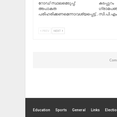
റോഡ് സ്ഥലമെടുപ്പ്:
കടപ്പുറം
അപാകത
ഗ്രാമപഞ്
പരിഹരിക്കണമെന്നാവശ്യപ്പെട്ട്…
സി.പി.എ
PREV
NEXT
Comm
Education
Sports
General
Links
Electi