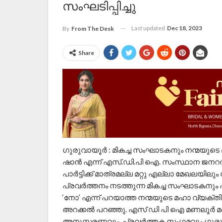
സംഘടിപ്പിച്ചു
Last updated
Dec 18, 2023
By
From The Desk
Share
ഗുരുവായൂർ : മികച്ച സംഘാടകനും നന്മയുടെ
ഷാൻ എന്ന് എസ്.ഡി.പി ഐ. സംസ്ഥാന ജനറൽ 
പാർട്ടിക്ക് മാത്രമല്ല മറ്റു എല്ലാ മേഖലയിലു
പ്രവർത്തനം നടത്തുന്ന മികച്ച സംഘാടകനും ഏ
‘നോ’ എന്ന് പറയാത്ത നന്മയുടെ മഹാ വ്യക്
അറക്കൽ പറഞ്ഞു. എസ് ഡി പി ഐ മണലൂർ മണ്ഡല
അനുസ്മരണവും, പ്രവർത്തക സംഗമവും ഗുരു