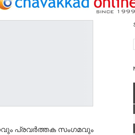
ും പ്രവർത്തക സംഗമവും