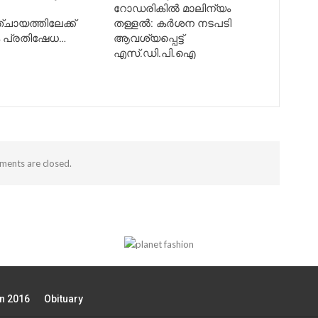
റോഡരികിൽ മാലിന്യം
ചായത്തിലേക്ക്
തള്ളൽ: കർശന നടപടി
ം പ്രതിഷേധ…
ആവശ്യപ്പെട്ട്
എസ്.ഡി.പി.ഐ
ents are closed.
on 2016
Obituary