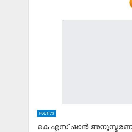
POLITICS
കെ എസ് ഷാൻ അനുസ്മരണവ