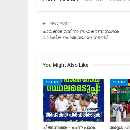
PREV POST
ചാവക്കാട് വനിതാ സഹകരണ സംഘം
വാർഷിക പൊതുയോഗം നടത്തി
You Might Also Like
POLITICS
POLITICS
ചിങ്ങനാത്ത് – പുന്ന പാലം
തദ്ദേശ ഫണ്