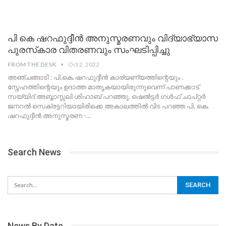
പി കെ ഷറഫുദ്ദീൻ അനുസ്മരണവും വിദ്യാഭ്യാസ
പുരസ്‌കാര വിതരണവും സംഘടിപ്പിച്ചു
FROM THE DESK
Oct 2, 2022
അഞ്ചങ്ങാടി : പി.കെ.ഷറഫുദ്ദീൻ കാര്യണ്യത്തിന്റെയും .
സ്നേഹത്തിന്റെയും ഉദാത്ത മാതൃകയായിരുന്നുവെന്ന് പാണക്കാട്
സയ്യിദ് അബ്ബാസ്സലി ശിഹാബ് പറഞ്ഞു. ഷെൽട്ടർ ഗൾഫ് ചാപ്റ്റർ
ജനറൽ സെക്രട്ടറിയായിരിക്കെ അകാലത്തിൽ വിട പറഞ്ഞ പി. കെ.
ഷറഫുദ്ദീൻ അനുസ്മരണ -
…
Search News
News By Date