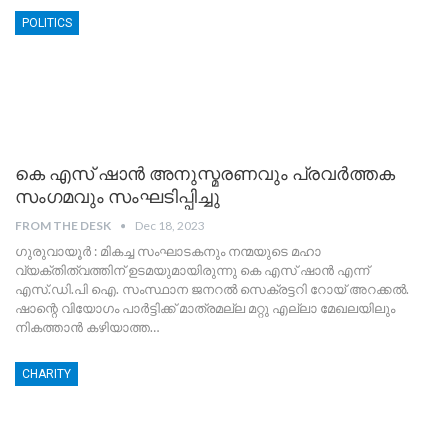
POLITICS
കെ എസ് ഷാൻ അനുസ്മരണവും പ്രവർത്തക
സംഗമവും സംഘടിപ്പിച്ചു
FROM THE DESK
Dec 18, 2023
ഗുരുവായൂർ : മികച്ച സംഘാടകനും നന്മയുടെ മഹാ
വ്യക്തിത്വത്തിന് ഉടമയുമായിരുന്നു കെ എസ് ഷാൻ എന്ന്
എസ്.ഡി.പി ഐ. സംസ്ഥാന ജനറൽ സെക്രട്ടറി റോയ് അറക്കൽ.
ഷാന്റെ വിയോഗം പാർട്ടിക്ക് മാത്രമല്ല മറ്റു എല്ലാ മേഖലയിലും
നികത്താൻ കഴിയാത്ത
…
CHARITY