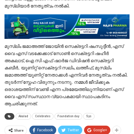
മുസ്ലിയാർ നേതൃത്വം നൽകി.
മുസ്ലിം ജമാഅത്ത് ജോയിൻ സെക്രട്ടറി ഷംസുദ്ദീൻ, എസ്
വൈ എസ് വടക്കേക്കാട് സോൺ സെക്രട്ടറി ഷഹീർ
അകലാട്, ഐ സി എഫ് ഷാർജ ഡിവിഷൻ സെക്രട്ടറി
കബീർ, യൂണിറ്റ് സെക്രട്ടറി സലിം, ലത്തീഫ്, മുസ്ലിം
ജമാഅത്ത് യൂണിറ്റ് നേതാക്കൾ എന്നിവർ നേതൃത്വം നൽകി.
തുടർന്ന് സ്നേഹ വിരുന്നും നടന്നു. നമ്മൾ ജീവിക്കുക
ഒരാശയത്തിന് വേണ്ടി എന്ന പ്രമേയത്തിലൂന്നിയാണ് എസ്
വൈ എസ് സംസ്ഥാന വ്യാപകമായി സ്ഥാപകദിനം
ആചരിക്കുന്നത്.
Akalad
Celebrates
Foundation day
Sys
Share
Facebook
Twitter
Google+