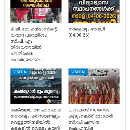
ടി.ജി. മോഹൻദാസിന്റെ
നാളെയും അവധി
വിവാദ പരാമർശം:
(04.08.26)
സി.പി. എം
തിരുവത്രയിൽ
പ്രതിഷേധ
പൊതുയോഗം…
GENERAL
GENERAL
ശക്തമായ മഴ: ചാവക്കാട്
ചാവക്കാട് നഗരസഭ
നഗരവും പരിസരങ്ങളും
കുടുംബശ്രീ മോഡൽ
വെള്ളത്തിനടിയിൽ;
സി.ഡി.എസിന്
കടകളിൽ വെള്ളം കയറി,
ഐ.എസ്.ഒ