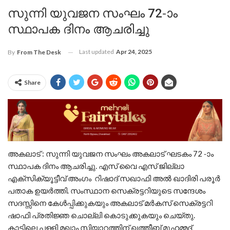
സുന്നി യുവജന സംഘം 72-ാം
സ്ഥാപക ദിനം ആചരിച്ചു
Last updated
Apr 24, 2025
By
From The Desk
Share
അകലാട് : സുന്നി യുവജന സംഘം അകലാട് ഘടകം 72 -ാം
സ്ഥാപക ദിനം ആചരിച്ചു. എസ് വൈ എസ് ജില്ലാ
എക്സിക്യൂട്ടീവ് അംഗം റിഷാദ് സഖാഫി അൽ ഖാദിരി പരൂർ
പതാക ഉയർത്തി. സംസ്ഥാന സെക്രട്ടറിയുടെ സന്ദേശം
സദസ്സിനെ കേൾപ്പിക്കുകയും അകലാട് മർകസ് സെക്രട്ടറി
ഷാഫി പ്രതിജ്ഞ ചൊല്ലി കൊടുക്കുകയും ചെയ്തു.
കാട്ടിലെ പള്ളി മഖാം സിയാറത്തിന് ഖത്തീബ് മുഹമ്മദ്