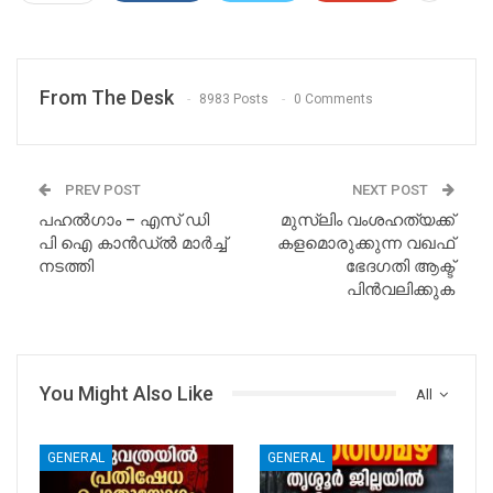
From The Desk
8983 Posts
0 Comments
PREV POST
NEXT POST
പഹൽഗാം – എസ് ഡി
മുസ്‌ലിം വംശഹത്യക്ക്
പി ഐ കാൻഡ്ൽ മാർച്ച്‌
കളമൊരുക്കുന്ന വഖഫ്
നടത്തി
ഭേദഗതി ആക്ട്
പിൻവലിക്കുക
You Might Also Like
All
GENERAL
GENERAL